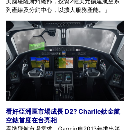
美國堪薩斯州總部，投資2億美元擴建航空系
列產線及分銷中心，以擴大服務產能。」
看好亞洲區市場成長 D2? Charlie鈦金航
空錶首度在台亮相
看準飛航市場需求，Garmin自2013年推出第