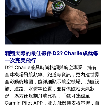
翱翔天際的最佳夥伴 D2? Charlie成就每
一次完美飛行
D2? Charlie兼具時尚格調與航空專業，擁有
全球機場飛航頻率、跑道等資訊，更內建世界
全彩動態地圖，能詳細顯示航空機場、助航設
施、道路、水體等位置，並提供航站天氣狀
況。為方便規劃飛航旅程，手錶可連線至
Garmin Pilot APP，並與飛機儀表板串聯，自