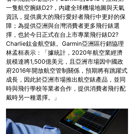
一隻航空腕錶D2?，內建全球機場地圖與天氣
資訊，提供廣大的飛行愛好者飛行中更好的保
障；為提供亞洲與台灣消費者更多飛行錶選
擇，也於今日正式在台上市專業飛行錶D2?
Charlie鈦金航空錶。Garmin亞洲區行銷協理
林孟桓表示：「據統計，2020年航空業經濟
規模達將1,500億美元，且亞洲市場因中國政
府2016年開放航空管制關係，預期將有跳躍式
成長，因此於亞洲市場推出航空錶產品，並同
時與飛行學校等業者合作，提供消費者飛行配
戴時另一種選擇。」