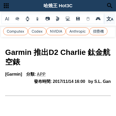
哈燒王 Hot3C
AI
🪖
⌚
📱
📷
🎬
💻
💾
🖱
🎮
文
A
選
Computex
Codex
NVIDIA
Anthropic
摺疊機
Garmin 推出D2 Charlie 鈦金航
空錶
[Garmin]
分類:
APP
發布時間:
2017/11/14 16:00
by S.L. Gan