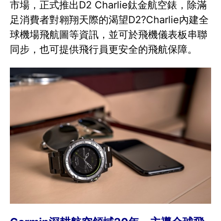
市場，正式推出D2 Charlie鈦金航空錶，除滿
足消費者對翱翔天際的渴望D2?Charlie內建全
球機場飛航圖等資訊，並可於飛機儀表板串聯
同步，也可提供飛行員更安全的飛航保障。