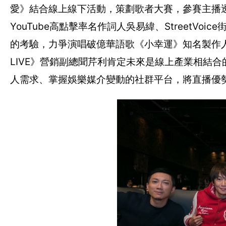
愛》結合線上線下活動，策劃歌者大賽，參賽主播
YouTube高點擊率名作詞人吳易緯、StreetV
的考驗，力爭演唱破億華語歌《小幸運》知名製作人J
LIVE》營銷副總聞芹利肯定未來是線上產業相結合
人需求、掌握娛樂媒介變動的社群平台，將直播優