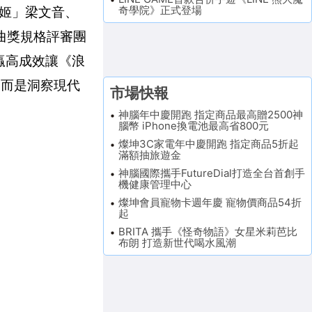
奇學院》正式登場
姬」梁文音、
金曲獎規格評審團
贏高成效讓《浪
，而是洞察現代
市場快報
神腦年中慶開跑 指定商品最高贈2500神
腦幣 iPhone換電池最高省800元
燦坤3C家電年中慶開跑 指定商品5折起
滿額抽旅遊金
神腦國際攜手FutureDial打造全台首創手
機健康管理中心
燦坤會員寵物卡週年慶 寵物價商品54折
起
BRITA 攜手《怪奇物語》女星米莉芭比
布朗 打造新世代喝水風潮