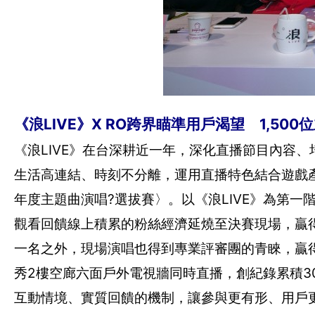
《浪LIVE》X RO跨界瞄準用戶渴望 1,5
《浪LIVE》在台深耕近一年，深化直播節目內容
生活高連結、時刻不分離，運用直播特色結合遊戲產業
年度主題曲演唱?選拔賽〉。以《浪LIVE》為第一
觀看回饋線上積累的粉絲經濟延燒至決賽現場，贏得
一名之外，現場演唱也得到專業評審團的青睞，贏得冠
秀2樓空廊六面戶外電視牆同時直播，創紀錄累積3
互動情境、實質回饋的機制，讓參與更有形、用戶