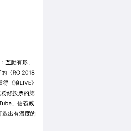
望：互動有形、
RO 2018
得《浪LIVE》
氣粉絲投票的第
ube、信義威
打造出有溫度的