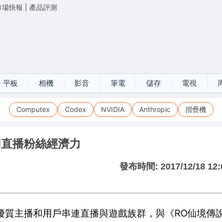
市場快報
|
產品評測
平板
相機
影音
筆電
儲存
電視
Computex
Codex
NVIDIA
Anthropic
摺疊機
用直播粉絲經濟力
發布時間:
2017/12/18 12:
領優質主播和用戶串連直播與遊戲族群，與《RO仙境傳