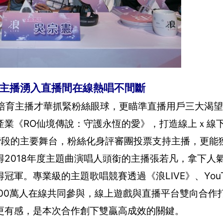
00位主播湧入直播間在線熱唱不間斷
、培育主播才華抓緊粉絲眼球，更瞄準直播用戶三大渴
《RO仙境傳說：守護永恆的愛》，打造線上ｘ線下的〈
階段的主要舞台，粉絲化身評審團投票支持主播，更能獲
2018年度主題曲演唱人頭銜的主播張若凡，拿下人
軍。專業級的主題歌唱競賽透過《浪LIVE》、YouT
00萬人在線共同參與，線上遊戲與直播平台雙向合作
更有感，是本次合作創下雙贏高成效的關鍵。