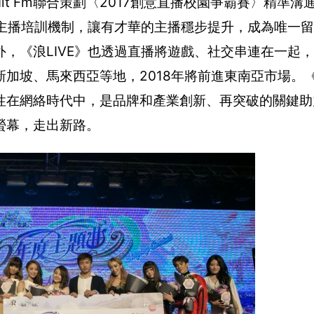
it Fm聯合策劃〈2017創意直播校園爭霸賽〉精準溝
起主播培訓機制，讓有才華的主播穩步提升，成為唯一
，《浪LIVE》也透過直播將遊戲、社交串連在一起
坡、馬來西亞等地，2018年將前進東南亞市場。《浪
性在網絡時代中，是品牌和產業創新、再突破的關鍵助
螢幕，走出新路。