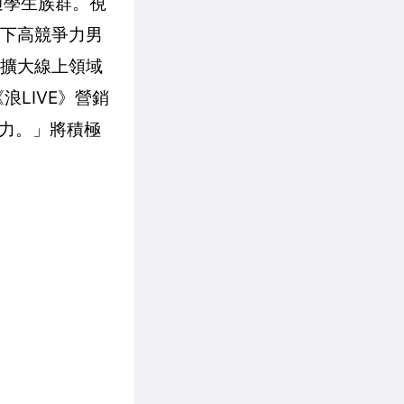
通學生族群。視
留下高競爭力男
，擴大線上領域
LIVE》營銷
力。」將積極