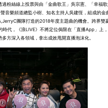
透過粉絲線上投票與由「金曲歌王」吳宗憲、「幸福歌
oice街聲音樂頻道總監小樹、知名主持人吳建恆，組成的
erryC團隊打造的2018年度主題曲的機會。跨界雙
的時代，《浪LIVE》不將定位侷限在「直播App」上
勢多方深入各領域，拿出成效甩開直播泡沫化。