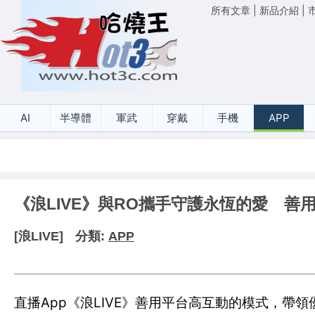
所有文章
|
新品介紹
|
AI
半導體
軍武
穿戴
手機
APP
《浪LIVE》與RO攜手守護永恆的愛 善
[浪LIVE]
分類:
APP
直播App《浪LIVE》善用平台高互動的模式，帶