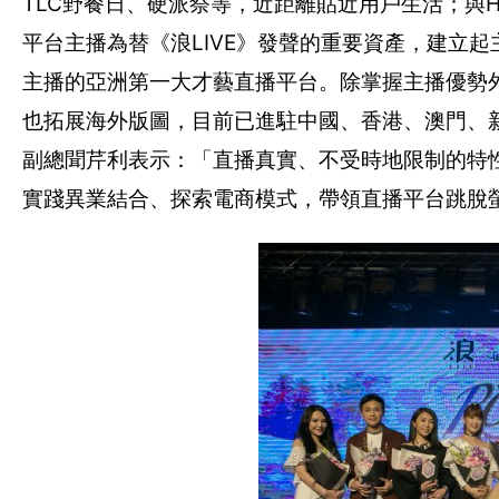
TLC野餐日、硬派祭等，近距離貼近用戶生活；與H
平台主播為替《浪LIVE》發聲的重要資產，建立
主播的亞洲第一大才藝直播平台。除掌握主播優勢外
也拓展海外版圖，目前已進駐中國、香港、澳門、新加
副總聞芹利表示：「直播真實、不受時地限制的特
實踐異業結合、探索電商模式，帶領直播平台跳脫