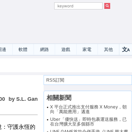
文
周邊
軟體
網路
遊戲
家電
其他
A
選
RSS訂閱
相關新聞
00
by S.L. Gan
X 平台正式推出支付服務 X Money，朝
向「萬能應用」邁進
Uber「優快送」即時包裹運送服務，已
在台灣擴大至多個縣市
說：守護永恆的
LINE GAME首款合併手遊《LINE 熊大魔