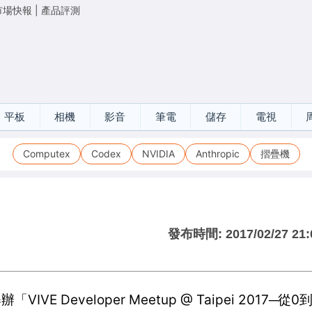
市場快報
|
產品評測
平板
相機
影音
筆電
儲存
電視
Computex
Codex
NVIDIA
Anthropic
摺疊機
發布時間:
2017/02/27 21:
 Developer Meetup @ Taipei 2017─從