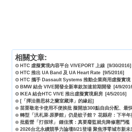
相關文章:
⊙
HTC 虛擬實境內容平台 VIVEPORT 上線
[9/30/2016]
⊙
HTC 推出 UA Band 及 UA Heart Rate
[9/5/2016]
⊙
HTC 攜手 Dassault Systems 推動企業商用虛擬實境
⊙
BMW 結合 VIVE開發全新車款加速前期開發
[4/9/201
⊙
IKEA 結合HTC VIVE 推出虛擬實境廚房
[4/5/2016]
⊙
[「擇法善思林之蘭室藏津」的緣起]
⊙
苗栗敬老卡使用不便挨批 擬開放300點自由分配、最
⊙
轉型「汎札萊‧原夢館」仍是蚊子館？ 花縣府：下半年
⊙
批藍營「打假球」 鍾佳濱：真要廢監就先降修憲門檻
⊙
2026台北永續競爭力論壇8/21登場 聚焦淨零城市新未