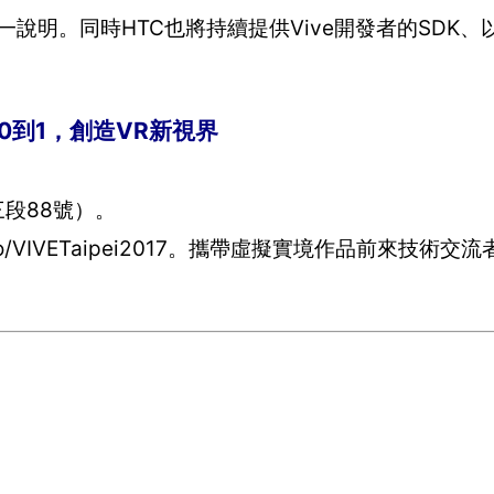
明。同時HTC也將持續提供Vive開發者的SDK、以及
017─從0到1，創造VR新視界
三段88號）。
om/go/VIVETaipei2017。攜帶虛擬實境作品前來技術