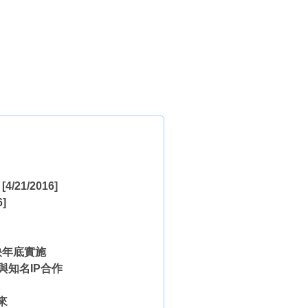
[4/21/2016]
6]
快年底實施
與知名IP合作
來