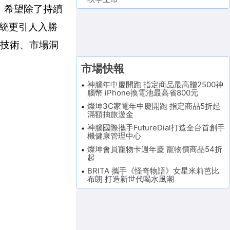
，希望除了持續
統更引人入勝
境技術、市場洞
市場快報
神腦年中慶開跑 指定商品最高贈2500神
腦幣 iPhone換電池最高省800元
燦坤3C家電年中慶開跑 指定商品5折起
滿額抽旅遊金
神腦國際攜手FutureDial打造全台首創手
機健康管理中心
燦坤會員寵物卡週年慶 寵物價商品54折
起
BRITA 攜手《怪奇物語》女星米莉芭比
布朗 打造新世代喝水風潮