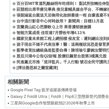
⊙
百分百MIT常溫乳酪絲明年吃得到！ 畜試所技轉拉伸
⊙
莊競程出席早療兒畢典 推兒童輔具媒合平台、不轉嫁
⊙
張韶涵返台親送天后御用化妝師最後一程 自爆逃避不
⊙
台中流行影音中心何時啟用？ 新聞局：目標11月底
⊙
宜蘭員山紅心芭樂軟Ｑ上市 果香濃郁掀搶購
⊙
智能方案成長 佳世達7月營收年增4.13％
⊙
國家兒童未來館工程上網招標 侯友宜：遲到總比沒到
⊙
孩子現在不矮不代表沒事！醫：這兩種狀況恐是發育
⊙
藍學者竟扯總統偽造監委自傳！陳培瑜引廖婉汝聲明
⊙
股后川湖今公告Q2財報 股價狂飆登台股第3檔萬元股
⊙
民進黨北市推「巡洋監兵」千人行動 號召全民守護民
⊙
[擇法善思林之蘭室藏津]
相關新聞
Google Pixel Tag 藍牙追蹤器傳將登場
Galaxy Z Fold8 Ultra｜Fold8｜Flip8三型態新世代摺
三星與Google合作智慧眼鏡預計2026年秋季上市