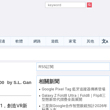
文
周邊
軟體
網路
遊戲
家電
其他
A
選
RSS訂閱
相關新聞
00
by S.L. Gan
Google Pixel Tag 藍牙追蹤器傳將登場
Galaxy Z Fold8 Ultra｜Fold8｜Flip8三
型態新世代摺疊全面展開
0到1，創造VR新
三星與Google合作智慧眼鏡預計2026年
秋季上市