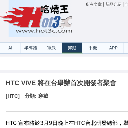
所有文章
|
新品介紹
|
AI
半導體
軍武
穿戴
手機
APP
HTC VIVE 將在台舉辦首次開發者聚會
[HTC]
分類:
穿戴
HTC 宣布將於3月9日晚上在HTC台北研發總部，舉辦「VIVE