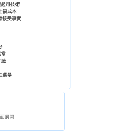
型起司技術
社福成本
肯接受事實
好
異常
打臉
主選舉
疊全面展開