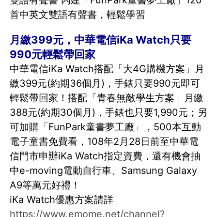
雙語有聲書 內建「FunPark童書夢工廠」120
首中英文雙語有聲書，輕鬆學習
月繳399元，中華電信iKa Watch只要
990元輕鬆帶回家
中華電信iKa Watch搭配「大4G購機方案」月
繳399元(約期36個月)，手錶只要990元即可
輕鬆帶回家！搭配「青春無敵學生方案」月繳
388元(約期30個月)，手錶也只要1,990元；另
可加購「FunPark童書夢工廠」，500本互動
電子童書免費看，108年2月28日前至中華電
信門市申辦iKa Watch指定資費，還有機會抽
中e-moving電動自行車、Samsung Galaxy
A9等萬元好禮！
iKa Watch優惠方案請詳
https://www.emome.net/channel?