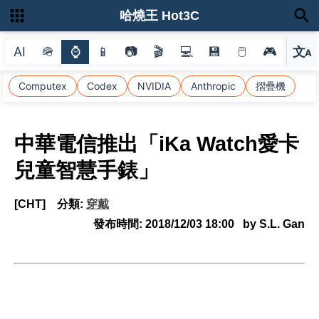
哈燒王 Hot3C
AI
🪖
⌚
📱
📷
🎬
💻
💾
🖱
🎮
文
A
選
Computex
Codex
NVIDIA
Anthropic
摺疊機
中華電信推出「iKa Watch愛卡
兒童智慧手錶」
[CHT]
分類:
穿戴
發布時間:
2018/12/03 18:00
by S.L. Gan