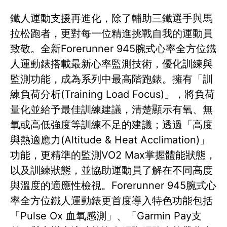
鐵人運動支援再進化，除了輔助三鐵選手與馬
拉松跑者，更對每一位精進挑戰自我的運動員
致敬。全新Forerunner 945腕式心率全方位鐵
人運動錶搭載最新心率監測技術，優化訓練與
監測功能，成為系列中最高階跑錶。擁有「訓
練負荷分析(Training Load Focus)」，將負荷
量化並給予最佳訓練建議，清楚顯示有氧、無
氧或高低強度等訓練不足的建議；透過「高度
與熱適應力(Altitude & Heat Acclimation)」
功能，更精準的監測VO2 Max掌握體能狀態，
以及訓練狀態，並協助運動員了解在不同高度
與溫度的適應性檢視。Forerunner 945腕式心
率全方位鐵人運動錶更首度導入特色功能包括
「Pulse Ox 血氧感測」、「Garmin Pay支