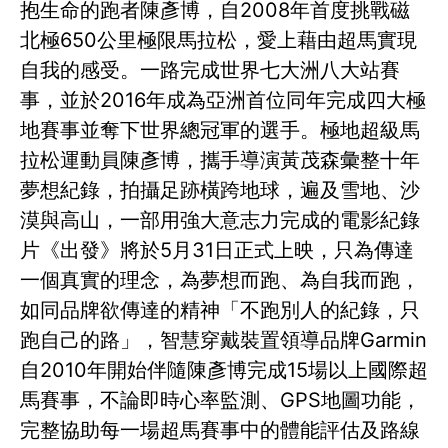
抱生命的跑者陳彥博，自2008年首度挑戰磁
北極650公里極限馬拉松，愛上藉由超馬實現
自我的感受。一路完成世界七大洲八大站賽
事，並於2016年成為亞洲首位同年完成四大極
地賽事並奪下世界總冠軍的選手。極地超級馬
拉松運動員陳彥博，攜手導演黃茂森彙整十年
夢想紀錄，拍攝足跡橫跨地球，遍及雪地、沙
漠與高山，一部用強大意志力完成的電影紀錄
片《出發》將於5月31日正式上映，只為傳達
一個真實的理念，為夢想而跑、為自我而跑，
如同品牌欲傳達的精神「不跑別人的紀錄，只
跑自己的路」，智慧穿戴裝置領導品牌Garmin
自2010年開始伴隨陳彥博完成15場以上國際超
馬賽事，不論即時心率監測、GPS地圖功能，
完整協助每一場超馬賽事中的體能評估及路線