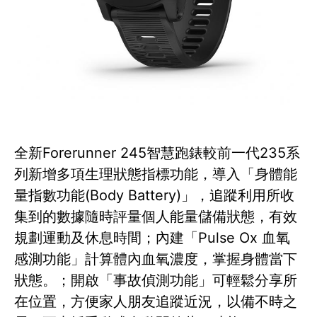
全新Forerunner 245智慧跑錶較前一代235系
列新增多項生理狀態指標功能，導入「身體能
量指數功能(Body Battery)」，追蹤利用所收
集到的數據隨時評量個人能量儲備狀態，有效
規劃運動及休息時間；內建「Pulse Ox 血氧
感測功能」計算體內血氧濃度，掌握身體當下
狀態。；開啟「事故偵測功能」可輕鬆分享所
在位置，方便家人朋友追蹤近況，以備不時之