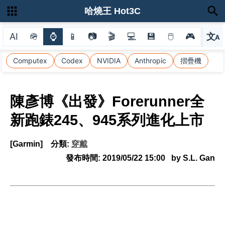
哈燒王 Hot3C
AI
🪖
⌚
📱
📷
🎬
💻
💾
🖱
🎮
文
A
選
Computex
Codex
NVIDIA
Anthropic
摺疊機
陳彥博《出發》Forerunner全
新跑錶245、945系列進化上市
[Garmin]
分類:
穿戴
發布時間:
2019/05/22 15:00
by S.L. Gan