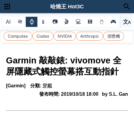
哈燒王 Hot3C
AI
🪖
⌚
📱
📷
🎬
💻
💾
🖱
🎮
文
A
選
Computex
Codex
NVIDIA
Anthropic
摺疊機
Garmin 敲敲錶: vivomove 全
屏隱藏式觸控螢幕搭互動指針
[Garmin]
分類:
穿戴
發布時間:
2019/10/18 18:00
by S.L. Gan