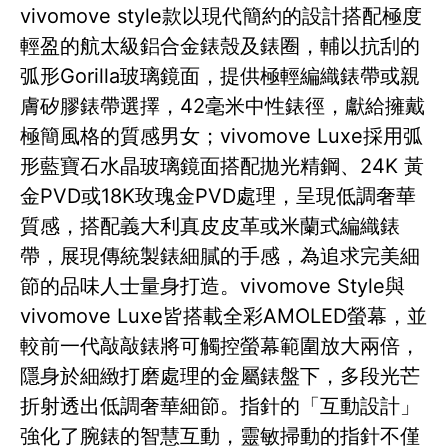
vivomove style款以現代簡約的設計搭配極度
輕盈的航太級鋁合金錶殼及錶圈，輔以抗刮的
弧形Gorilla玻璃鏡面，提供極輕編織錶帶或親
膚矽膠錶帶選擇，42毫米中性錶徑，獻給擁戴
極簡風格的質感男女；vivomove Luxe採用弧
形藍寶石水晶玻璃鏡面搭配拋光精鋼、24K 黃
金PVD或18K玫瑰金PVD處理，呈現低調奢華
質感，搭配義大利真皮皮革或米蘭式編織錶
帶，展現傳統製錶細膩的手感，為追求完美細
節的品味人士量身打造。vivomove Style與
vivomove Luxe皆搭載全彩AMOLED螢幕，並
較前一代敲敲錶將可觸控螢幕範圍放大兩倍，
隱身於細緻打磨處理的金屬錶盤下，多段光芒
折射透出低調奢華細節。指針的「互動設計」
強化了腕錶的智慧互動，靈敏掃動的指針不僅