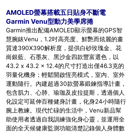
AMOLED螢幕搭載五日貼身不斷電
Garmin Venu型動力美學席捲
Garmin推出配備AMOLED顯示螢幕的GPS智
慧腕錶Venu，1.2吋高亮度、鮮艷而炫麗的畫
質達390X390解析度，提供白砂玫瑰金、花
崗銀藍、石墨灰、黑沙金四款豐富選色，以
43.2 x 43.2 x 12.4的尺寸打造出僅46.3克的
羽量化機身；輕鬆開啟恆亮模式，室內、室外
運動隨行。內建超過30款螢幕鍛鍊指導計畫，
包含肌力、心肺、瑜珈及皮拉提斯，透過個人
化設定可延伸百種健身計畫，化身24小時隨行
腕上教練。現代忙碌的生活中，Venu新品幫
助使用者透過自我訓練強化身心靈，並運用全
面的全天候健康監測功能清楚記錄個人身體數