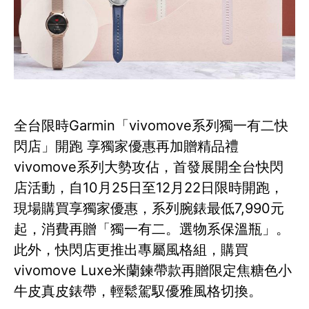
全台限時Garmin「vivomove系列獨一有二快
閃店」開跑 享獨家優惠再加贈精品禮
vivomove系列大勢攻佔，首發展開全台快閃
店活動，自10月25日至12月22日限時開跑，
現場購買享獨家優惠，系列腕錶最低7,990元
起，消費再贈「獨一有二。選物系保溫瓶」。
此外，快閃店更推出專屬風格組，購買
vivomove Luxe米蘭鍊帶款再贈限定焦糖色小
牛皮真皮錶帶，輕鬆駕馭優雅風格切換。