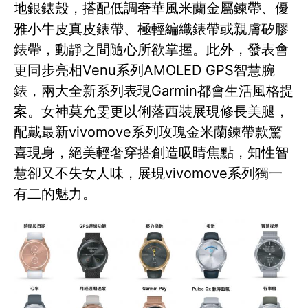
地銀錶殼，搭配低調奢華風米蘭金屬鍊帶、優
雅小牛皮真皮錶帶、極輕編織錶帶或親膚矽膠
錶帶，動靜之間隨心所欲掌握。此外，發表會
更同步亮相Venu系列AMOLED GPS智慧腕
錶，兩大全新系列表現Garmin都會生活風格提
案。女神莫允雯更以俐落西裝展現修長美腿，
配戴最新vivomove系列玫瑰金米蘭鍊帶款驚
喜現身，絕美輕奢穿搭創造吸睛焦點，知性智
慧卻又不失女人味，展現vivomove系列獨一
有二的魅力。