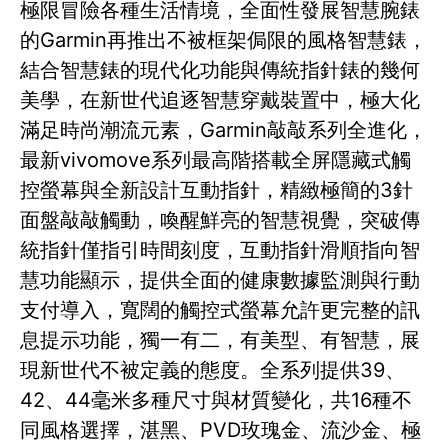
極限冒險各種生活情境，全面性發展智慧腕錶
的Garmin再推出不被框架侷限的風格智慧錶，
結合智慧錶的現代化功能與傳統指針錶的幾何
美學，在新世代追逐智慧穿戴裝置中，極大化
滿足時尚潮流元素，Garmin敲敲系列全進化，
最新vivomove系列最高階搭載全屏隱藏式觸
控螢幕與全新設計互動指針，精緻極簡的3針
面盤敲敲觸動，喚醒鮮亮的智慧視覺，突破傳
統指針僅指引時間刻度，互動指針滑順指向智
慧功能顯示，提供全面的健康數據監測與行動
支付導入，寬闊的觸控式螢幕允許更完整的訊
息提示功能，獨一有二，有美型、有智慧，展
現新世代不被定義的態度。全系列提供39、
42、44毫米多種尺寸與材質變化，共16種不
同風格選擇，湛黑、PVD玫瑰金、流沙金、極