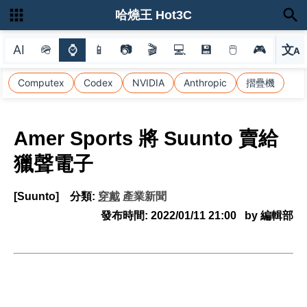
哈燒王 Hot3C
AI
🪖
⌚
📱
📷
🎬
💻
💾
🖱
🎮
文
A
選
Computex
Codex
NVIDIA
Anthropic
摺疊機
Amer Sports 將 Suunto 賣給
獵聲電子
[Suunto]
分類:
穿戴
產業新聞
發布時間:
2022/01/11 21:00
by 編輯部