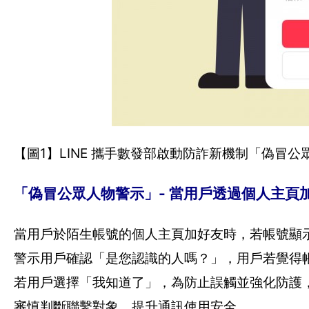
【圖1】LINE 攜手數發部啟動防詐新機制「偽冒公
「偽冒公眾人物警示」- 當用戶透過個人主頁
當用戶於陌生帳號的個人主頁加好友時，若帳號顯
警示用戶確認「是您認識的人嗎？」，用戶若覺得
若用戶選擇「我知道了」，為防止誤觸並強化防護
審慎判斷聯繫對象，提升通訊使用安全。