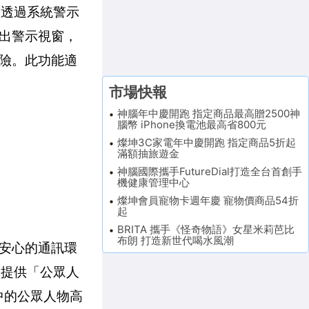
E透過系統警示
出警示視窗，
險。此功能適
市場快報
神腦年中慶開跑 指定商品最高贈2500神
腦幣 iPhone換電池最高省800元
燦坤3C家電年中慶開跑 指定商品5折起
滿額抽旅遊金
神腦國際攜手FutureDial打造全台首創手
機健康管理中心
燦坤會員寵物卡週年慶 寵物價商品54折
起
BRITA 攜手《怪奇物語》女星米莉芭比
布朗 打造新世代喝水風潮
安心的通訊環
部提供「公眾人
中的公眾人物高