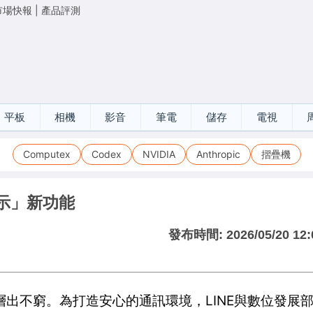
市場快報
|
產品評測
平板
相機
影音
筆電
儲存
電視
Computex
Codex
NVIDIA
Anthropic
摺疊機
示」新功能
發布時間:
2026/05/20 12:
出不窮。為打造安心的通訊環境，LINE與數位發展