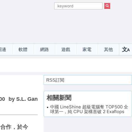
文
周邊
軟體
網路
遊戲
家電
其他
A
選
RSS訂閱
相關新聞
00
by S.L. Gan
中國 LineShine 超級電腦奪 TOP500 全
球第一，純 CPU 架構首破 2 Exaflops
部合作，於今