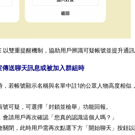
NE 以雙重提醒機制，協助用戶辨識可疑帳號並提升通
室傳送聊天訊息或被加入群組時
時，若帳號顯示名稱與名單中註1的公眾人物高度相似
帳號可疑，可選擇「封鎖並檢舉」功能回報。
，會請用戶再次確認「您真的認識這個人嗎？」
會關閉，此時用戶需再次點選下方「開始聊天」按鈕以