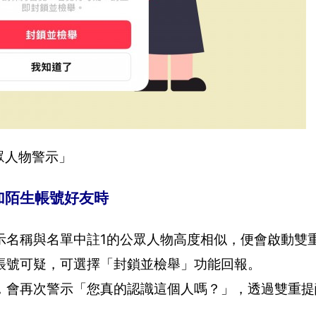
眾人物警示」
加陌生帳號好友時
示名稱與名單中註1的公眾人物高度相似，便會啟動雙
帳號可疑，可選擇「封鎖並檢舉」功能回報。
，會再次警示「您真的認識這個人嗎？」，透過雙重提