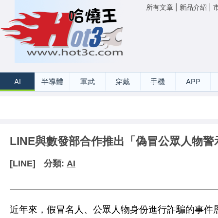
所有文章
|
新品介紹
|
AI
半導體
軍武
穿戴
手機
APP
LINE與數發部合作推出「偽冒公眾人物警
[LINE]
分類:
AI
近年來，假冒名人、公眾人物身份進行詐騙的事件層