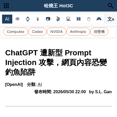
哈燒王 Hot3C
AI
🪖
⌚
📱
📷
🎬
💻
💾
🖱
🎮
文
A
選
Computex
Codex
NVIDIA
Anthropic
摺疊機
ChatGPT 遭新型 Prompt
Injection 攻擊，網頁內容恐變
釣魚陷阱
[OpenAI]
分類:
AI
發布時間:
2026/05/30 22:00
by S.L. Gan