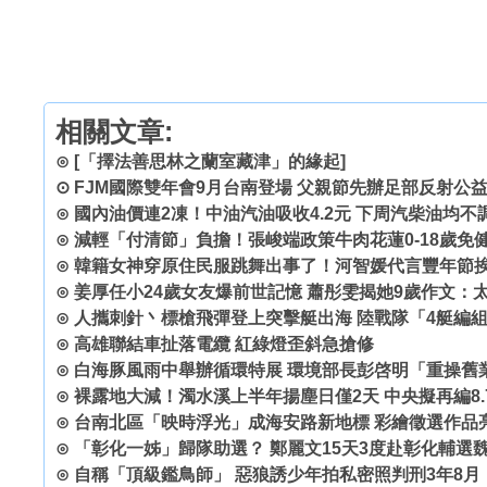
相關文章:
⊙
[「擇法善思林之蘭室藏津」的緣起]
⊙
FJM國際雙年會9月台南登場 父親節先辦足部反射公
⊙
國內油價連2凍！中油汽油吸收4.2元 下周汽柴油均不
⊙
減輕「付清節」負擔！張峻端政策牛肉花蓮0-18歲免
⊙
韓籍女神穿原住民服跳舞出事了！河智媛代言豐年節挨
⊙
姜厚任小24歲女友爆前世記憶 蕭彤雯揭她9歲作文：
⊙
人攜刺針丶標槍飛彈登上突擊艇出海 陸戰隊「4艇編
⊙
高雄聯結車扯落電纜 紅綠燈歪斜急搶修
⊙
白海豚風雨中舉辦循環特展 環境部長彭啓明「重操舊
⊙
裸露地大減！濁水溪上半年揚塵日僅2天 中央擬再編8.
⊙
台南北區「映時浮光」成海安路新地標 彩繪徵選作品
⊙
「彰化一姊」歸隊助選？ 鄭麗文15天3度赴彰化輔選
⊙
自稱「頂級鑑鳥師」 惡狼誘少年拍私密照判刑3年8月