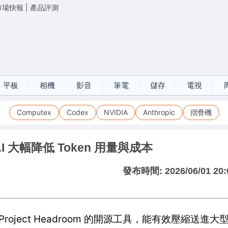
市場快報
|
產品評測
平板
相機
影音
筆電
儲存
電視
Computex
Codex
NVIDIA
Anthropic
摺疊機
 助 AI 大幅降低 Token 用量與成本
發布時間:
2026/06/01 20:
套名為 Project Headroom 的開源工具，能有效壓縮送進