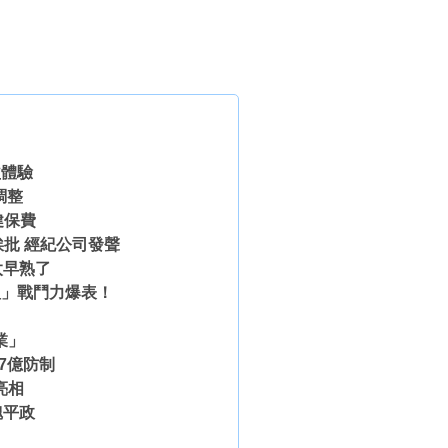
益體驗
調整
健保費
批 經紀公司發聲
太早熟了
組」戰鬥力爆表！
業」
7億防制
亮相
魏平政