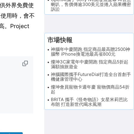
喇叭，售價傳逾300美元並捲入蘋果機密
源，供外界免費使
訴訟
實際使用時，會不
Project
市場快報
神腦年中慶開跑 指定商品最高贈2500神
腦幣 iPhone換電池最高省800元
燦坤3C家電年中慶開跑 指定商品5折起
滿額抽旅遊金
神腦國際攜手FutureDial打造全台首創手
機健康管理中心
燦坤會員寵物卡週年慶 寵物價商品54折
起
BRITA 攜手《怪奇物語》女星米莉芭比
布朗 打造新世代喝水風潮