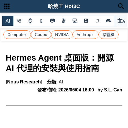
哈燒王 Hot3C
AI
🪖
⌚
📱
📷
🎬
💻
💾
🖱
🎮
文
A
選
Computex
Codex
NVIDIA
Anthropic
摺疊機
Hermes Agent 桌面版：開源
AI 代理的安裝與使用指南
[Nous Research]
分類:
AI
發布時間:
2026/06/04 16:00
by S.L. Gan