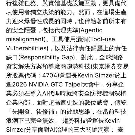
行複雜任務、與實體基礎設施互動，更具備代
表使用者獨立決策的能力。然而，在這場生產
力迎來爆發性成長的同時，也伴隨著前所未有
的安全隱憂，包括代理失準(Agentic
misalignment)、工具使用漏洞(Tool-use
Vulnerabilities)，以及法律責任歸屬上的責任
缺口(Responsibility Gap)。對此，全球網路
資安解決方案領導廠商趨勢科技(東京證券交易
所股票代碼：4704)營運長Kevin Simzer於上
週2026 NVIDIA GTC Taipei大會中，分享企
業必須在導入AI代理時就將安全防禦機制深植
企業內部，面對超高速更迭的數位威脅，傳統
「先開發、後修補」的被動思維，在當前科技
浪潮下已完全無效。 趨勢科技營運長Kevin
Simzer分享面對AI治理的三大關鍵洞察： 臺