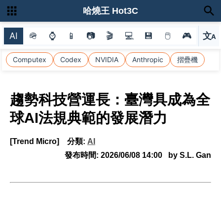
哈燒王 Hot3C
AI
🪖
⌚
📱
📷
🎬
💻
💾
🖱
🎮
文
A
選
Computex
Codex
NVIDIA
Anthropic
摺疊機
趨勢科技營運長：臺灣具成為全
球AI法規典範的發展潛力
[Trend Micro]
分類:
AI
發布時間:
2026/06/08 14:00
by S.L. Gan