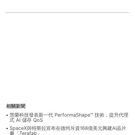
相關新聞
慧榮科技發表新一代 PerformaShape™ 技術，提升代理
式 AI 儲存 QoS
SpaceX與特斯拉宣布在德州斥資168億美元興建AI晶片
廠「Terafab」