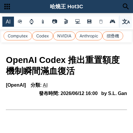
哈燒王 Hot3C
AI
🪖
⌚
📱
📷
🎬
💻
💾
🖱
🎮
文
A
選
Computex
Codex
NVIDIA
Anthropic
摺疊機
OpenAI Codex 推出重置額度
機制瞬間滿血復活
[OpenAI]
分類:
AI
發布時間:
2026/06/12 16:00
by S.L. Gan