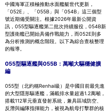
中國海軍正積極推動水面艦艇世代更新，
「052E」、「055B」與「054B」這三個型
號近期備受關注。根據2026年最新公開資
訊，055型驅逐艦第二批次持續服役，054B新
型護衛艦已開始具備作戰能力，而052E則多
為分析推測的概念階段。以下為綜合查核整理
的報導。
055型驅逐艦與055B：萬噸大驅穩健擴
編
055型（北約稱Renhai級）是中國目前最先進
的大型隱形驅逐艦，滿載排水量超過1.2萬噸，
搭載112單元垂直發射系統，兼具區域防空、
反潛與編隊指揮能力，被視為航母打擊群的核