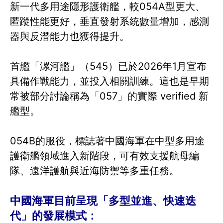
新一代多用途隱形護衛艦，較054A型更大、
匿蹤性能更好，垂直發射系統數量增加，感測
器與反潛能力也獲得提升。
首艦「漯河艦」（545）已於2026年1月宣布
具備作戰能力，並投入相關訓練。這也是早期
常被部分討論稱為「057」的實際 verified 新
艦型。
054B的服役，標誌著中國海軍在中型多用途
護衛艦領域進入新階段，可有效支援航母編
隊、遠洋護航與近海防禦等多重任務。
中國海軍目前呈現「多型並進、快速迭
代」的發展模式：