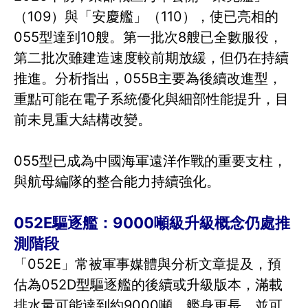
（109）與「安慶艦」（110），使已亮相的
055型達到10艘。第一批次8艘已全數服役，
第二批次雖建造速度較前期放緩，但仍在持續
推進。分析指出，055B主要為後續改進型，
重點可能在電子系統優化與細部性能提升，目
前未見重大結構改變。
055型已成為中國海軍遠洋作戰的重要支柱，
與航母編隊的整合能力持續強化。
052E驅逐艦：9000噸級升級概念仍處推
測階段
「052E」常被軍事媒體與分析文章提及，預
估為052D型驅逐艦的後續或升級版本，滿載
排水量可能達到約9000噸，艦身更長，並可