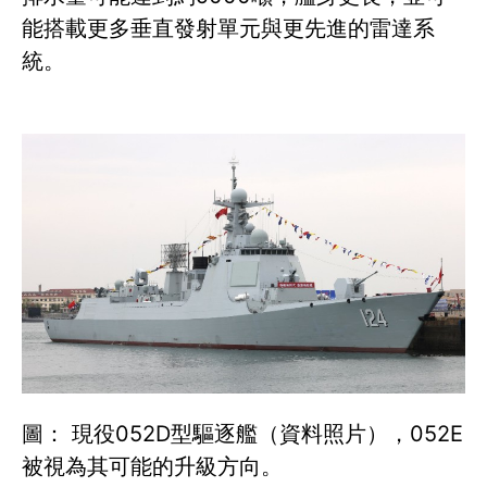
能搭載更多垂直發射單元與更先進的雷達系
統。
圖： 現役052D型驅逐艦（資料照片），052E
被視為其可能的升級方向。