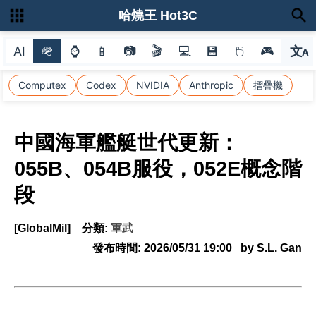
哈燒王 Hot3C
AI
🪖
⌚
📱
📷
🎬
💻
💾
🖱
🎮
文
A
選
Computex
Codex
NVIDIA
Anthropic
摺疊機
中國海軍艦艇世代更新：
055B、054B服役，052E概念階
段
[GlobalMil]
分類:
軍武
發布時間:
2026/05/31 19:00
by S.L. Gan