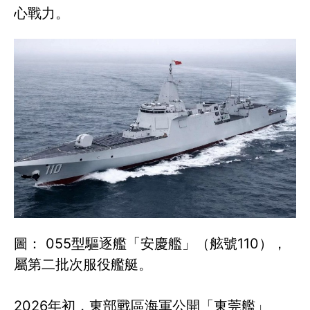
心戰力。
圖： 055型驅逐艦「安慶艦」（舷號110），
屬第二批次服役艦艇。
2026年初，東部戰區海軍公開「東莞艦」