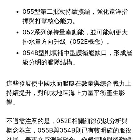
055型第二批次持續擴編，強化遠洋指
揮與打擊核心能力。
052系列保持量產動能，並可能朝更大
排水量方向升級（052E概念）。
054B型則填補中型護衛艦缺口，形成層
級分明的艦隊結構。
這些發展使中國水面艦艇在數量與綜合戰力上
持續提升，對印太地區海上力量平衡產生影
響。
不過需注意的是，052E相關細節仍以分析與
概念為主，055B與054B則已有較明確的服役
進展。美軍在感測器融合、作戰經驗與後勤體