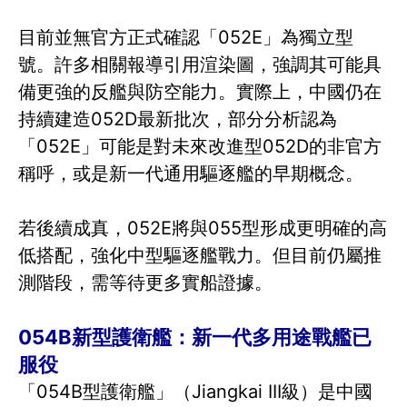
目前並無官方正式確認「052E」為獨立型
號。許多相關報導引用渲染圖，強調其可能具
備更強的反艦與防空能力。實際上，中國仍在
持續建造052D最新批次，部分分析認為
「052E」可能是對未來改進型052D的非官方
稱呼，或是新一代通用驅逐艦的早期概念。
若後續成真，052E將與055型形成更明確的高
低搭配，強化中型驅逐艦戰力。但目前仍屬推
測階段，需等待更多實船證據。
054B新型護衛艦：新一代多用途戰艦已
服役
「054B型護衛艦」（Jiangkai III級）是中國