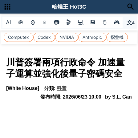
哈燒王 Hot3C
AI
🪖
⌚
📱
📷
🎬
💻
💾
🖱
🎮
文
A
選
Computex
Codex
NVIDIA
Anthropic
摺疊機
川普簽署兩項行政命令 加速量
子運算並強化後量子密碼安全
[White House]
分類:
科普
發布時間:
2026/06/23 10:00
by S.L. Gan