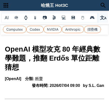
哈燒王 Hot3C
AI
🪖
⌚
📱
📷
🎬
💻
💾
🖱
🎮
文
A
選
Computex
Codex
NVIDIA
Anthropic
摺疊機
OpenAI 模型攻克 80 年經典數
學難題，推翻 Erdős 單位距離
猜想
[OpenAI]
分類:
科普
發布時間:
2026/07/04 09:00
by S.L. Gan