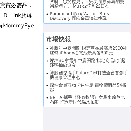
片將「忠於歷史，且完美還原荷馬的藝
媽寶寶必需品，
術精髓」。 Musk於7月22日在
Paramount 收購 Warner Bros.
D-Link於母
Discovery 面臨多重法律挑戰
ommyEye
市場快報
神腦年中慶開跑 指定商品最高贈2500神
腦幣 iPhone換電池最高省800元
燦坤3C家電年中慶開跑 指定商品5折起
滿額抽旅遊金
神腦國際攜手FutureDial打造全台首創手
機健康管理中心
燦坤會員寵物卡週年慶 寵物價商品54折
起
BRITA 攜手《怪奇物語》女星米莉芭比
布朗 打造新世代喝水風潮