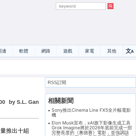
文
周邊
軟體
網路
遊戲
家電
其他
A
選
RSS訂閱
相關新聞
00
by S.L. Gan
Sony推出Cinema Line FX5全片幅電影
機
Elon Musk宣布，xAI旗下影像生成工具
Grok Imagine將於2026年底前完成一部
限量推出十組
完整長度的《奧德賽》電影，並強調該