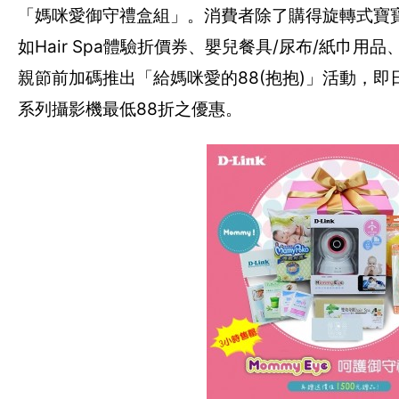
「媽咪愛御守禮盒組」。消費者除了購得旋轉式寶寶
如Hair Spa體驗折價券、嬰兒餐具/尿布/紙巾用品
親節前加碼推出「給媽咪愛的88(抱抱)」活動，即
系列攝影機最低88折之優惠。