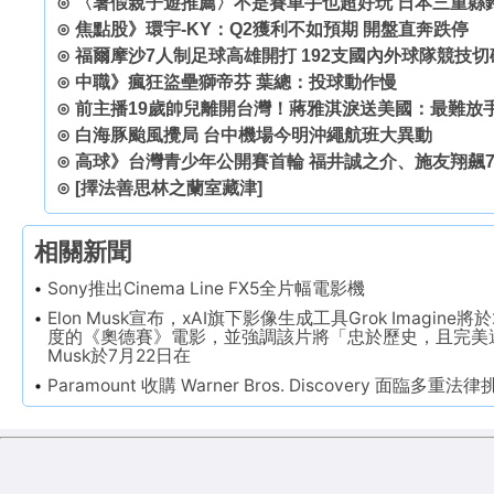
⊙
〈暑假親子遊推薦〉不是賽車手也超好玩 日本三重縣
⊙
焦點股》環宇-KY：Q2獲利不如預期 開盤直奔跌停
⊙
福爾摩沙7人制足球高雄開打 192支國內外球隊競技切
⊙
中職》瘋狂盜壘獅帝芬 葉總：投球動作慢
⊙
前主播19歲帥兒離開台灣！蔣雅淇淚送美國：最難放
⊙
白海豚颱風攪局 台中機場今明沖繩航班大異動
⊙
高球》台灣青少年公開賽首輪 福井誠之介、施友翔飆
⊙
[擇法善思林之蘭室藏津]
相關新聞
Sony推出Cinema Line FX5全片幅電影機
Elon Musk宣布，xAI旗下影像生成工具Grok Imagin
度的《奧德賽》電影，並強調該片將「忠於歷史，且完美
Musk於7月22日在
Paramount 收購 Warner Bros. Discovery 面臨多重法