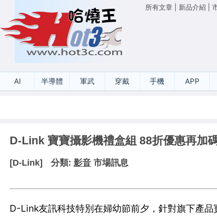
所有文章
|
新品介紹
|
AI
半導體
軍武
穿戴
手機
APP
D-Link 寶寶攝影機禮盒組 88折優惠再加
[D-Link]
分類:
影音
市場訊息
D-Link友訊科技特別在婦幼節前夕，針對旗下