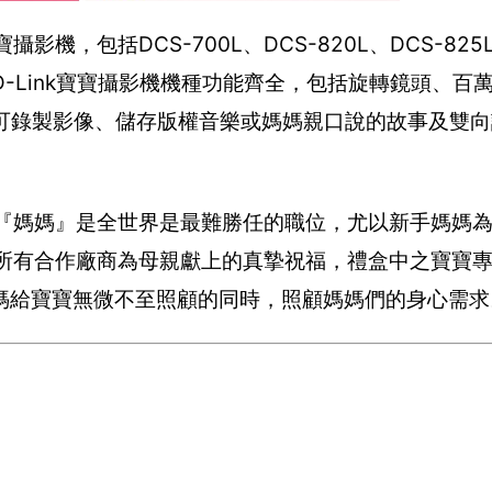
機，包括DCS-700L、DCS-820L、DCS-825L、
D-Link寶寶攝影機機種功能齊全，包括旋轉鏡頭、百
插槽可錄製影像、儲存版權音樂或媽媽親口說的故事及雙
：「『媽媽』是全世界是最難勝任的職位，尤以新手媽媽
k與所有合作廠商為母親獻上的真摯祝福，禮盒中之寶寶
媽給寶寶無微不至照顧的同時，照顧媽媽們的身心需求