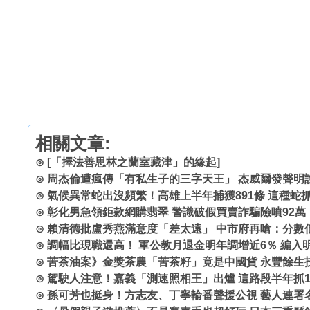
相關文章:
⊙
[「擇法善思林之蘭室藏津」的緣起]
⊙
周杰倫遭瘋傳「有私生子的三字天王」 杰威爾發聲明
⊙
氣候異常蛇出沒頻繁！高雄上半年捕獲891條 這種蛇
⊙
彰化男急領鉅款網購翡翠 警識破假買賣詐騙險噴92萬
⊙
賴清德批盧秀燕滿意度「差太遠」 中市府再嗆：分數
⊙
調幅比現職還高！ 軍公教月退金明年調增近6％ 編入
⊙
苦茶油案》金獎茶農「苦茶籽」竟是中國貨 永豐餘生
⊙
駕駛人注意！嘉義「測速照相王」出爐 這路段半年抓1
⊙
孫可芳也挺身！方志友、丁寧輪番聲援公視 藝人連署名