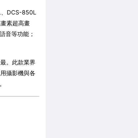
DCS-850L
萬畫素超高畫
向語音等功能；
為最。此款業界
專用攝影機與各
。