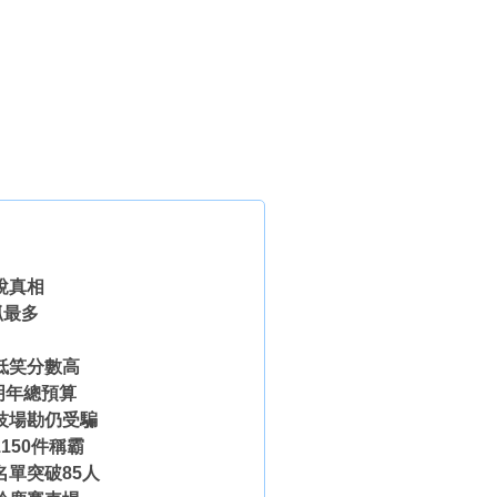
說真相
抓最多
低笑分數高
明年總預算
技場勘仍受騙
150件稱霸
單突破85人