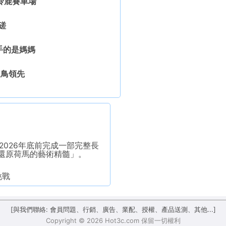
鈴鹿賽車場
磋
手的是媽媽
7鳥領先
e將於2026年底前完成一部完整長
還原荷馬的藝術精髓」。
律挑戰
[與我們聯絡: 會員問題、行銷、廣告、業配、授權、產品送測、其他...]
Copyright © 2026 Hot3c.com 保留一切權利