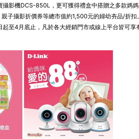
攝影機DCS-850L，更可獲得禮盒中搭贈之多款媽
、親子攝影折價券等總市值約1,500元的婦幼夯品/折扣。
日起至4月底止，凡於各大經銷門市或線上平台皆可享有M