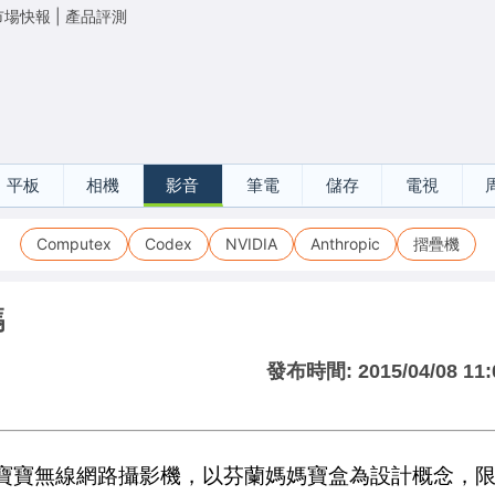
市場快報
|
產品評測
平板
相機
影音
筆電
儲存
電視
Computex
Codex
NVIDIA
Anthropic
摺疊機
碼
發布時間:
2015/04/08 11:
產品寶寶無線網路攝影機，以芬蘭媽媽寶盒為設計概念，