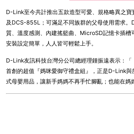
D-Link至今共計推出五款造型可愛、規格略異之寶寶攝影
及DCS-855L；可滿足不同族群的父母使用需求。
質、溫度感測、內建搖籃曲、MicroSD記憶卡
安裝設定簡單，人人皆可輕鬆上手。
D-Link友訊科技台灣分公司總經理鍾振遠表示
首創的超值『媽咪愛御守禮盒組』，正是D-Lin
式母嬰用品，讓新手媽媽不再手忙腳亂；也能在媽