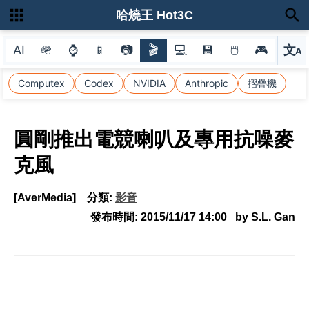
哈燒王 Hot3C
AI
🪖
⌚
📱
📷
🎬
💻
💾
🖱
🎮
文
A
選
Computex
Codex
NVIDIA
Anthropic
摺疊機
圓剛推出電競喇叭及專用抗噪麥
克風
[AverMedia]
分類:
影音
發布時間:
2015/11/17 14:00
by S.L. Gan