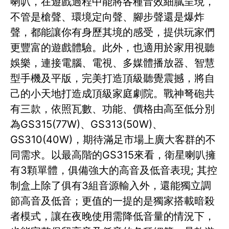
喇叭，在遊戲過程中能將各種音效細膩呈現，
不管是槍聲、環境定向聲、腳步聲還是爆炸
聲，都能讓你有身歷其境的感受，提供玩家們
更豐富的遊戲體驗。此外，也適用於家用視聽
娛樂，連接電腦、電視、多媒體播放器、智慧
型手機及平版，完美打造頂級聽覺震撼，將自
己的小天地打造成頂級家庭劇院。戰神弩砲共
有三款，依照瓦數、功能、價格由高至低分別
為GS315(77W)、GS313(50W)、
GS310(40W)，期待滿足市場上廣大客群的不
同需求。以最高階的GS315來看，衛星喇叭擁
有3顆單體，俱備強大的高音及低音表現; 其控
制盒上除了俱有3組音源輸入外，還能獨立調
節高音及低音；更值的一提的是獨家搭載暗殺
者模式，讓在夜晚使用需降低音量的情況下，