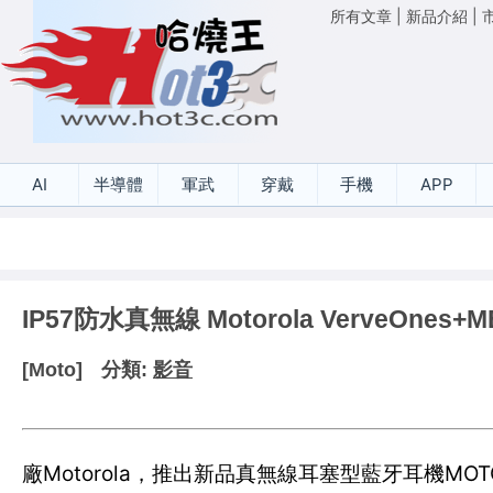
所有文章
|
新品介紹
|
AI
半導體
軍武
穿戴
手機
APP
IP57防水真無線 Motorola VerveOnes+
[Moto]
分類:
影音
廠Motorola，推出新品真無線耳塞型藍牙耳機MO