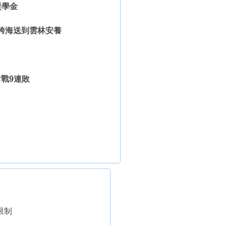
獎學金
島跨海送到雲林安養
對戰9連敗
出
限制