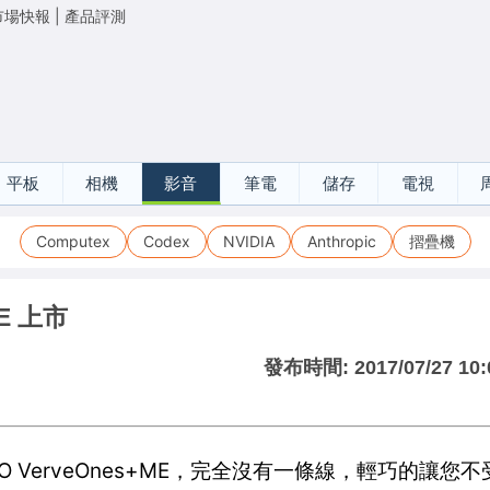
市場快報
|
產品評測
平板
相機
影音
筆電
儲存
電視
Computex
Codex
NVIDIA
Anthropic
摺疊機
ME 上市
發布時間:
2017/07/27 10:
TO VerveOnes+ME，完全沒有一條線，輕巧的讓您