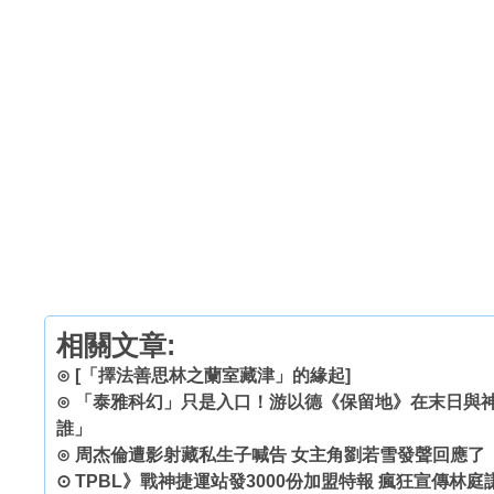
相關文章:
⊙
[「擇法善思林之蘭室藏津」的緣起]
⊙
「泰雅科幻」只是入口！游以德《保留地》在末日與神
誰」
⊙
周杰倫遭影射藏私生子喊告 女主角劉若雪發聲回應了
⊙
TPBL》戰神捷運站發3000份加盟特報 瘋狂宣傳林