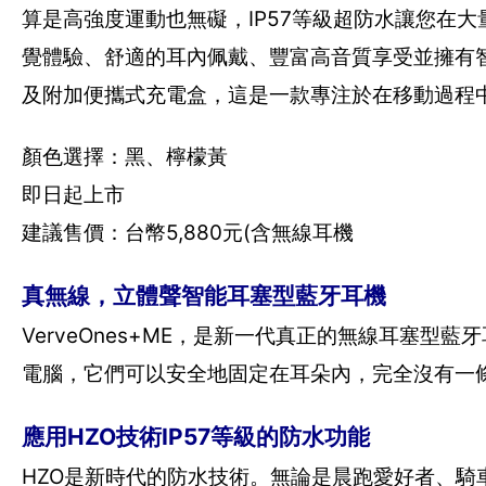
算是高強度運動也無礙，IP57等級超防水讓您在大量流
覺體驗、舒適的耳內佩戴、豐富高音質享受並擁有智能
及附加便攜式充電盒，這是一款專注於在移動過程中維
顏色選擇：黑、檸檬黃
即日起上市
建議售價：台幣5,880元(含無線耳機
真無線，立體聲智能耳塞型藍牙耳機
VerveOnes+ME，是新一代真正的無線耳塞
電腦，它們可以安全地固定在耳朵內，完全沒有一
應用HZO技術IP57等級的防水功能
HZO是新時代的防水技術。無論是晨跑愛好者、騎車