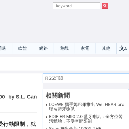
文
周邊
軟體
網路
遊戲
家電
其他
A
選
RSS訂閱
相關新聞
00
by S.L. Gan
LOEWE 攜手姆巴佩推出 We. HEAR pro
聯名藍牙喇叭
EDIFIER M90 2.0 藍牙喇叭：全方位聲
活體驗，不受空間限制
不受行動限制，就
Sony 推出全新 1000X THE