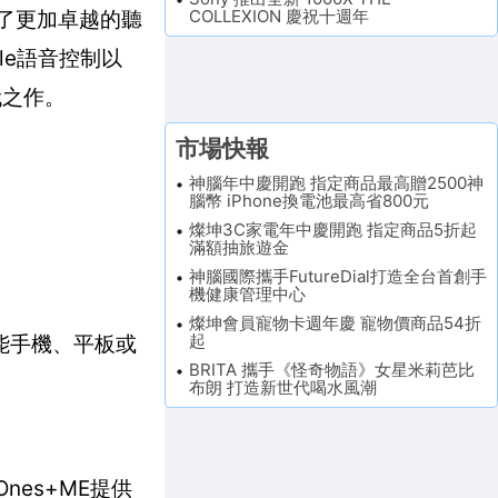
COLLEXION 慶祝十週年
供了更加卓越的聽
le語音控制以
代之作。
市場快報
神腦年中慶開跑 指定商品最高贈2500神
腦幣 iPhone換電池最高省800元
燦坤3C家電年中慶開跑 指定商品5折起
滿額抽旅遊金
神腦國際攜手FutureDial打造全台首創手
機健康管理中心
燦坤會員寵物卡週年慶 寵物價商品54折
起
智能手機、平板或
BRITA 攜手《怪奇物語》女星米莉芭比
布朗 打造新世代喝水風潮
es+ME提供