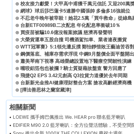
⊙
校友接力獻愛！大甲高中甫獲千萬元信託 又迎200萬
⊙
網球》球后莎巴蓮卡5連勝中國張帥 多倫多16強就位
⊙
不忍老牛晚年被宰殺！她花2.5萬「買牛救命」從綠
⊙
台新ETF00989B二次配息 年化配息率衝破10％
⊙
買疫苗被騙10.6億沒報案掀議 慈濟再發聲明
⊙
大榮貨運車五股自撞 司機酒駕扣車、業者連夜搬貨
⊙
WTT冠軍賽》5:1領先遭反撲 鄭怡靜惜敗王藝迪苦吞
⊙
鋼價落底、補庫存需求浮現 中鋼9月盤價全面平盤開
⊙
蕭美琴南下視導 高雄榮總設置地下醫療空間韌性演練
⊙
嘴咬鋁箔包也被攔？騎士質疑藉故盤查 警方回應了
⊙
飛捷Q2 EPS 3.42元創高 Q3拉貨力道優於去年同期
⊙
台新新光金推AI健康理財整合方案 搶攻高齡經濟商機
⊙
[擇法善思林之蘭室藏津]
相關新聞
LOEWE 攜手姆巴佩推出 We. HEAR pro 聯名藍牙喇叭
EDIFIER M90 2.0 藍牙喇叭：全方位聲活體驗，不受空間
Sony 推出全新 1000X THE COLLEXION 慶祝十週年