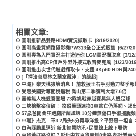
相關文章:
⊙
圓剛推新品雙路HDMI實況擷取卡
[8/19/2020]
⊙
圓剛高畫質網路攝影機PW313全台正式販售
[6/27/20
⊙
圓剛專為入門實況主打造迷你 LGM實況擷取盒
[3/12/
⊙
圓剛推出高CP值戶外型外接式收音麥克風
[1/23/2019
⊙
圓剛推出次世代遊戲擷取卡，支援 4Kp60 HDR與240f
⊙
[「擇法善思林之蘭室藏津」的緣起]
⊙
中職》樂天桃猿壞消息！ 前救援王右手肘動刀整季報
⊙
受惠美國對等關稅退稅 喬山第二季獲利大增7.6倍
⊙
嘉義無人機競賽登場 73隊挑戰穿越賽與無人機足球
⊙
三峽槍擊案偵破！ 狡猾藥頭連換3車逃亡仍落網、起
⊙
57歲爸開會狂跑廁所超尷尬 10分鐘無傷口手術擺脫
⊙
中職》杰克二軍3.2局失5分再尋洋投？平野惠一坦言
⊙
白海豚颱風逼近 新北智慧防汛+民間線上線下聯防
⊙
百貨蓋好路沒好？彰化中友百貨南側8米路 都計變更