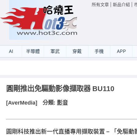
所有文章
|
新品介紹
|
AI
半導體
軍武
穿戴
手機
APP
圓剛推出免驅動影像擷取器 BU110
[AverMedia]
分類:
影音
圓剛科技推出新一代直播專用擷取裝置 – 「免驅動