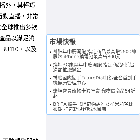
播外，其輕巧
行行動直播，非常
於全球推出多款
的產品以滿足消
市場快報
U110，以及
神腦年中慶開跑 指定商品最高贈2500神
腦幣 iPhone換電池最高省800元
燦坤3C家電年中慶開跑 指定商品5折起
滿額抽旅遊金
神腦國際攜手FutureDial打造全台首創手
機健康管理中心
燦坤會員寵物卡週年慶 寵物價商品54折
起
BRITA 攜手《怪奇物語》女星米莉芭比
布朗 打造新世代喝水風潮