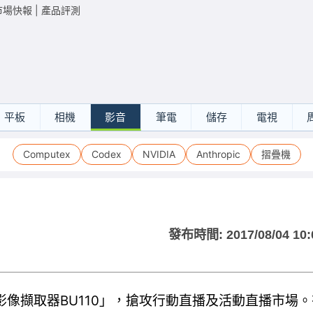
市場快報
|
產品評測
平板
相機
影音
筆電
儲存
電視
Computex
Codex
NVIDIA
Anthropic
摺疊機
發布時間:
2017/08/04 10:
影像擷取器BU110」，搶攻行動直播及活動直播市場