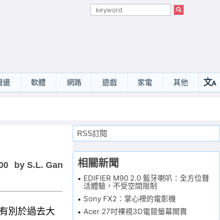
文
周邊
軟體
網路
遊戲
家電
其他
A
選
RSS訂閱
相關新聞
00
by S.L. Gan
EDIFIER M90 2.0 藍牙喇叭：全方位聲
活體驗，不受空間限制
Sony FX2：掌心裡的電影機
。有別於過去大
Acer 27吋裸視3D電競螢幕開賣