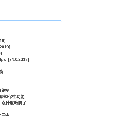
19]
2019]
]
ps
[7/10/2018]
銷
出兇槍
頻尿還保性功能
：沒什麼時間了
公展中