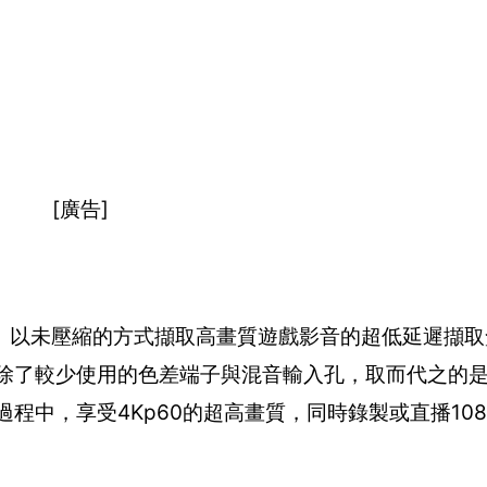
[廣告]
3.1、以未壓縮的方式擷取高畫質遊戲影音的超低延遲擷
了較少使用的色差端子與混音輸入孔，取而代之的是將HD
過程中，享受4Kp60的超高畫質，同時錄製或直播108