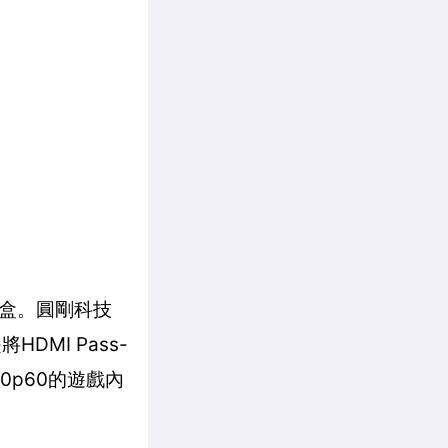
取盒。圓剛科技
MI Pass-
0p60的遊戲內