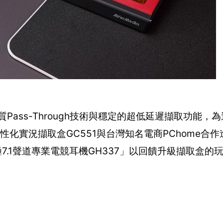
ass-Through技術與穩定的超低延遲擷取功能，
性化實況擷取盒GC551與台灣知名電商PChome合
7.1聲道專業電競耳機GH337」以回饋升級擷取盒的