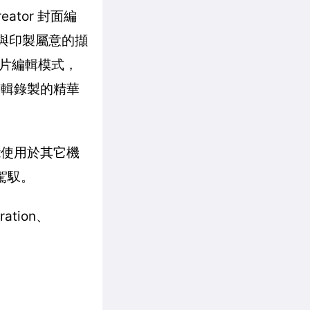
ator 封面編
排與印製屬意的擷
片編輯模式，
剪輯錄製的精華
也能使用於其它機
鬆駕馭。
oration、