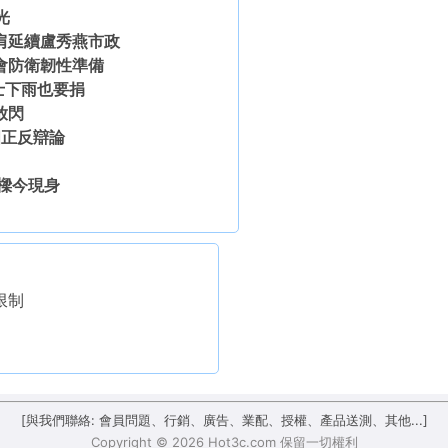
光
肩延續盧秀燕市政
會防衛韌性準備
士下雨也要捐
放閃
四正反辯論
樑今現身
限制
[與我們聯絡: 會員問題、行銷、廣告、業配、授權、產品送測、其他...]
Copyright © 2026 Hot3c.com 保留一切權利