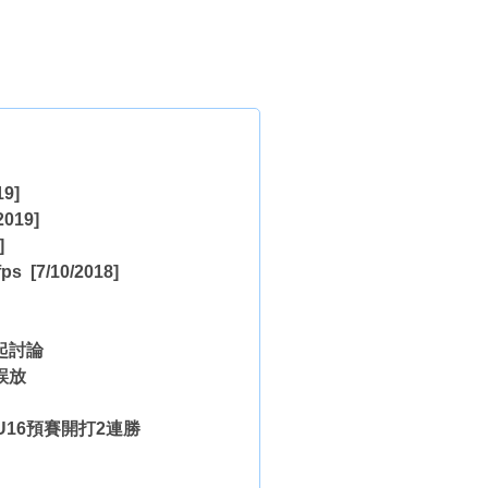
19]
2019]
]
ps
[7/10/2018]
起討論
誤放
16預賽開打2連勝