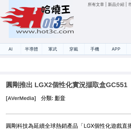
所有文章
|
新品介紹
|
AI
半導體
軍武
穿戴
手機
APP
圓剛推出 LGX2個性化實況擷取盒GC551
[AVerMedia]
分類:
影音
圓剛科技為延續全球熱銷產品「LGX個性化遊戲直播擷取