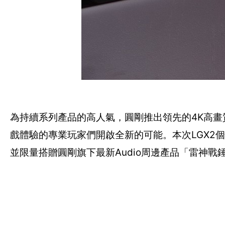
為持續系列產品的高人氣，圓剛推出領先的4K高畫質P
戲體驗的專業玩家們開啟全新的可能。本次LGX2個
並限量搭贈圓剛旗下最新Audio周邊產品「雷神戰錘