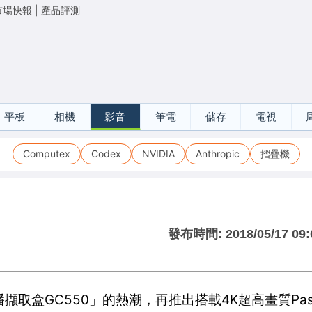
市場快報
|
產品評測
平板
相機
影音
筆電
儲存
電視
Computex
Codex
NVIDIA
Anthropic
摺疊機
發布時間:
2018/05/17 09:
盒GC550」的熱潮，再推出搭載4K超高畫質Pass-