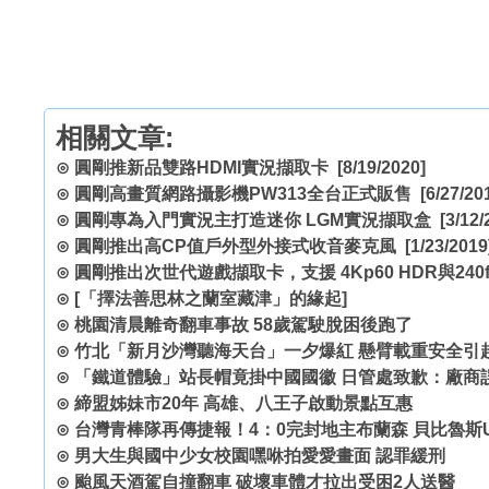
相關文章:
⊙
圓剛推新品雙路HDMI實況擷取卡
[8/19/2020]
⊙
圓剛高畫質網路攝影機PW313全台正式販售
[6/27/20
⊙
圓剛專為入門實況主打造迷你 LGM實況擷取盒
[3/12/
⊙
圓剛推出高CP值戶外型外接式收音麥克風
[1/23/2019
⊙
圓剛推出次世代遊戲擷取卡，支援 4Kp60 HDR與240f
⊙
[「擇法善思林之蘭室藏津」的緣起]
⊙
桃園清晨離奇翻車事故 58歲駕駛脫困後跑了
⊙
竹北「新月沙灣聽海天台」一夕爆紅 懸臂載重安全引
⊙
「鐵道體驗」站長帽竟掛中國國徽 日管處致歉：廠商
⊙
締盟姊妹市20年 高雄、八王子啟動景點互惠
⊙
台灣青棒隊再傳捷報！4：0完封地主布蘭森 貝比魯斯U
⊙
男大生與國中少女校園嘿咻拍愛愛畫面 認罪緩刑
⊙
颱風天酒駕自撞翻車 破壞車體才拉出受困2人送醫