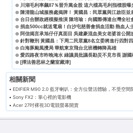
⊙
川湖毛利率飆87％晉升萬金股 這六檔高毛利指標股曝
⊙
陳清龍山城服務處揭牌！ 黃國昌：民眾黨與江啟臣並
⊙
台日合辦政經模擬推演 陳培瑜：向國際傳達台灣全社
⊙
捐血500cc就送電扇！白沙屯慈善會捐血活動 熱血人
⊙
阿信揭言承旭仔仔真面目 吳建豪混血美女老婆首公開
⊙
針對鞭刑 黃國昌：下周二民眾黨8名立委將進行四對
⊙
白海豚颱風攪局 華航東京飛台北班機轉降高雄
⊙
愛四路夜市昨晚淹水 綠議員批議長勘災不見市長 謝國
⊙
[擇法善思林之蘭室藏津]
相關新聞
EDIFIER M90 2.0 藍牙喇叭：全方位聲活體驗，不受空間
Sony FX2：掌心裡的電影機
Acer 27吋裸視3D電競螢幕開賣