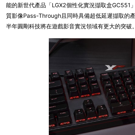
能的新世代產品「LGX2個性化實況擷取盒GC55
質影像Pass-Through且同時具備超低延遲擷
半年圓剛科技將在遊戲影音實況領域有更大的突破