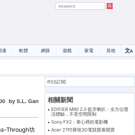
文
周邊
軟體
網路
遊戲
家電
其他
A
選
RSS訂閱
相關新聞
00
by S.L. Gan
EDIFIER M90 2.0 藍牙喇叭：全方位聲
活體驗，不受空間限制
Sony FX2：掌心裡的電影機
Through功
Acer 27吋裸視3D電競螢幕開賣