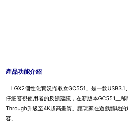
產品功能介紹
「LGX2個性化實況擷取盒GC551」是一款USB
仔細審視使用者的反饋建議，在新版本GC551上移除
Through升級至4K超高畫質。讓玩家在遊戲體驗的
容。