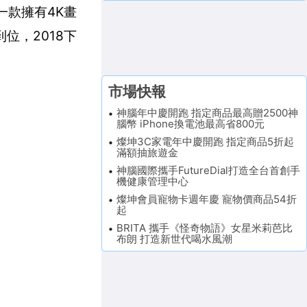
一款擁有4K畫
位，2018下
市場快報
神腦年中慶開跑 指定商品最高贈2500神
腦幣 iPhone換電池最高省800元
燦坤3C家電年中慶開跑 指定商品5折起
滿額抽旅遊金
神腦國際攜手FutureDial打造全台首創手
機健康管理中心
燦坤會員寵物卡週年慶 寵物價商品54折
起
BRITA 攜手《怪奇物語》女星米莉芭比
布朗 打造新世代喝水風潮