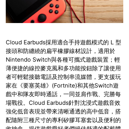
Cloud Earbuds採用適合手持遊戲模式的 L 型
接頭和防纏繞的扁平橡膠線材設計，適用於
Nintendo Switch與各種可攜式遊戲裝置；輕
薄便捷的線控麥克風和多功能按鈕除了讓使用
者可輕鬆接聽電話及控制串流媒體，更支援玩
家在《要塞英雄》(Fortnite)和其他Switch遊
戲中和隊友即時通話，一同並肩作戰、完勝每
場戰役。Cloud Earbuds針對沈浸式遊戲音效
強化低音表現並帶來清晰通透的高中低音，搭
配隨附三種尺寸的專利矽膠耳塞套以及便利的
收納盒，提供遊戲愛好者們絕佳舒適的配戴體