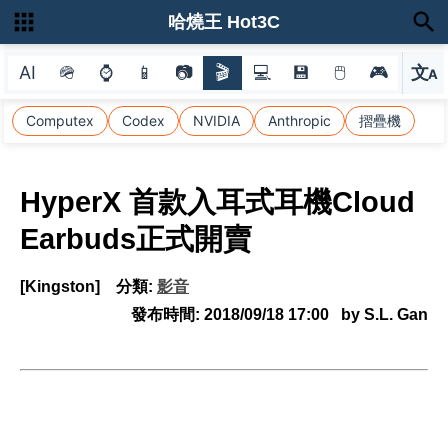
哈燒王 Hot3C
AI
🪖
⌚
📱
📷
🎬
💻
💾
🖱
🎮
文
A
選
Computex
Codex
NVIDIA
Anthropic
摺疊機
HyperX 首款入耳式耳機Cloud
Earbuds正式開賣
[Kingston]
分類:
影音
發布時間:
2018/09/18 17:00
by S.L. Gan