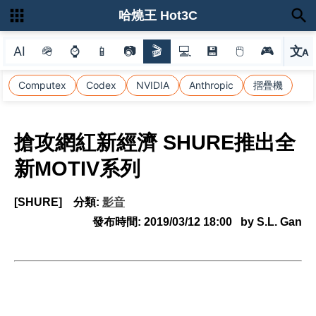
哈燒王 Hot3C
AI
🪖
⌚
📱
📷
🎬
💻
💾
🖱
🎮
文
A
選
Computex
Codex
NVIDIA
Anthropic
摺疊機
搶攻網紅新經濟 SHURE推出全
新MOTIV系列
[SHURE]
分類:
影音
發布時間:
2019/03/12 18:00
by S.L. Gan