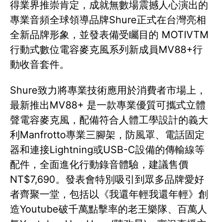
得業界推崇肯定，成就無數場震撼人心演出的
專業音頻全球領導品牌Shure正式在台灣亮相
全新品牌形象，並發表備受矚目的 MOTIVTM
行動式數位電容麥克風系列新成員MV88+行
動收音套件。
Shure致力將專業技術應用於消費者市場上，
最新推出MV88+ 是一款專業優質可攜式立體
聲電容麥克風，配備符合人體工學設計的義大
利Manfrotto專業三腳架，防風罩、電話固定
器和連接Lightning或USB-C設備的傳輸線等
配件，全面進化行動錄音體驗，建議售價
NT$7,690。發表會特別吸引到眾多品牌愛好
者齊聚一堂，包括以《我還年輕我還年輕》創
造Youtube破千萬點擊率的老王樂隊、百萬人