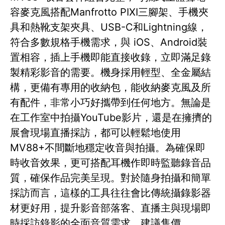
容麥克風搭配Manfrotto PIXI三腳架、手機夾
具和熱靴支架夾具、USB-C和Lightning線，
符合多數規格手機需求，與 iOS、Android裝
置相容，插上手機即能直接收錄，立即滿足錄
製精彩影音的需要。機身採用輕型、全金屬結
構，更備有專用的收納包，能收納麥克風及所
有配件，非常小巧好攜帶到任何地方。無論是
在工作室中拍攝YouTube影片，還是在擁擠的
展會現場直播採訪，都可以輕鬆地使用
MV88+不間斷地穩定收音與拍攝。為確保即
時收音效果，更可搭配耳機作即時監聽錄音品
質，確保作品完美呈現。對於隨身拍攝和簡單
採訪而言，這樣的工具往往會比傳統攝錄影器
材更好用，提升影音部落客、直播主與現場即
時採訪錄影的全面音質需求。建議售價