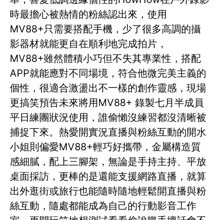
時最擔心被熱情的粉絲認出來，使用
MV88+只需要搭配手機，少了很多高調的攝
影器材就能更自在順利地完成拍片，
MV88+雖然體積小巧但不失其專業性，搭配
APP就能應對不同場境，符合他微完美主義的
個性，很適合激盪出不一樣的創作靈感，現場
更搞笑預告未來將用MV88+ 錄製七月半成員
平日練團狀況使用，誰偷懶沒練習都沒清晰被
捕捉下來。熱愛開實況直播與粉絲互動的開水
小姐則偏愛MV88+輕巧好攜帶，金屬構造質
感細膩，配上三腳架，無論是手持主持、平放
桌面採訪，更棒的是還能支援網路直播，就算
出外逛街或旅行也能隨時隨地輕鬆開直播與粉
絲互動，隨處都能成為自己的行動影音工作