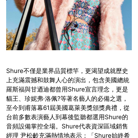
Shure不僅是業界品質標竿，更渴望成就歷史
上充滿震撼和鼓舞人心的演出，包含美國總統
羅斯福與甘迺迪都曾用Shure宣言理念，更是
貓王、珍妮弗·洛佩?等著名藝人的必備之選，
至今到甫落幕61屆美國葛萊美獎頒獎典禮，從
台前多數表演藝人到幕後監聽都選用Shure的
音頻設備掌控全場。Shure代表資深區域銷售
經理 尹松齡充滿熱情地表示：「Shure始終希