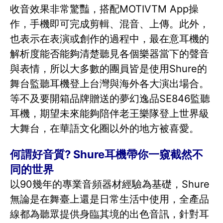
收音效果非常驚豔，搭配MOTIVTM App操
作，手機即可完成剪輯、混音、上傳。此外，
也表示在表演或創作的過程中，最在意耳機的
解析度能否能夠清楚聽見各個樂器當下的聲音
與表情，所以大多數的團員皆是使用Shure的
舞台監聽耳機登上台灣與海外各大演出場合。
等不及要開箱品牌贈送的夢幻逸品SE846監聽
耳機，期望未來能夠陪伴老王樂隊登上世界級
大舞台，在華語文化圈以外的地方被喜愛。
何謂好音質? Shure耳機帶你一窺截然不
同的世界
以90幾年的專業音頻器材經驗為基礎，Shure
無論是在舞臺上還是日常生活中使用，全產品
線都為聽眾提供身臨其境的出色音訊，針對耳