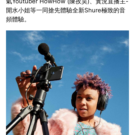
氣Youtuber HowHow (陳孜昊)、實況直播主-
開水小姐等一同搶先體驗全新Shure極致的音
頻體驗。