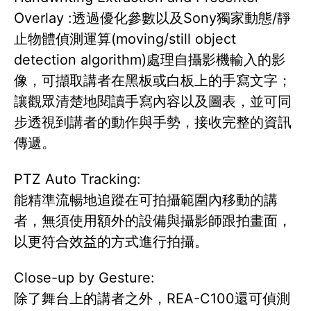
Overlay :透過優化參數以及Sony獨家動態/靜
止物體偵測運算(moving/still object
detection algorithm)處理自攝影機輸入的影
像，可擷取講者在黑板或白板上的手寫文字；
讓觀眾清楚地閱讀手寫內容以及圖表，並可同
步透視到講者的動作與手勢，接收完整的資訊
傳遞。
PTZ Auto Tracking:
能精準流暢地追蹤在可拍攝範圍內移動的講
者，無須使用額外的設備與攝影師跟拍畫面，
以更符合效益的方式進行拍攝。
Close-up by Gesture:
除了舞台上的講者之外，REA-C100還可偵測