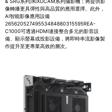
& SRG系列)和XDCAM系列攝影機；將提供影
像轉播更具彈性與高品質的應用選擇。此外，
AI智能影像應用設備
26562052749553484880315595REA-
C1000可透過HDMI連接整合多元的影音設
備、顯示螢幕或投影設備，將即時串流影像製
作提升至更專業高效的層次。