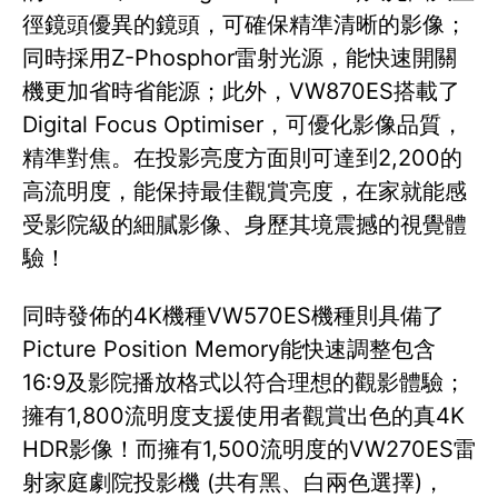
徑鏡頭優異的鏡頭，可確保精準清晰的影像；
同時採用Z-Phosphor雷射光源，能快速開關
機更加省時省能源；此外，VW870ES搭載了
Digital Focus Optimiser，可優化影像品質，
精準對焦。在投影亮度方面則可達到2,200的
高流明度，能保持最佳觀賞亮度，在家就能感
受影院級的細膩影像、身歷其境震撼的視覺體
驗！
同時發佈的4K機種VW570ES機種則具備了
Picture Position Memory能快速調整包含
16:9及影院播放格式以符合理想的觀影體驗；
擁有1,800流明度支援使用者觀賞出色的真4K
HDR影像！而擁有1,500流明度的VW270ES雷
射家庭劇院投影機 (共有黑、白兩色選擇)，