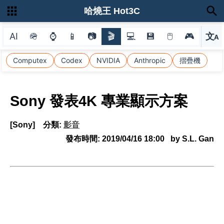
哈燒王 Hot3C
AI
🪖
⌚
📱
📷
🎬
💻
💾
🖱
🎮
文
A
選
Computex
Codex
NVIDIA
Anthropic
摺疊機
Sony 發表4K 專業顯示方案
[Sony]
分類:
影音
發布時間:
2019/04/16 18:00
by S.L. Gan