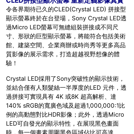
CLED拼接型顯示螢幕 重新定義影像真實
令各界期待已久的CLED(Crystal LED) 拼接型
顯示螢幕終於在台登場，Sony Crystal LED透
過Micro LED螢幕可無縫組裝拼接成不同尺
寸、形狀的巨型顯示螢幕，將能符合包括美術
館、建築空間、企業商辦或時尚秀等更多高品
質影像的展示需求，打造超越視野想像的體
驗！
Crystal LED採用了Sony突破性的顯示技術，
並結合僅有人類髮絲一半厚度的LED 元件，透
過拼接可實現具有 4K 或8K 超高解析、達
140% sRGB的寬廣色域及超過1,000,000:1比
例的高動態對比HDR影像；此外，透過Micro
LED可自發光的顯示特性，在展現黑色畫面
時，每一個畫素周圍黑色區域佔比可高達