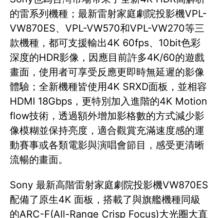
的雷系列機種；最新雷射家庭劇院投影機VPL-
VW870ES、VPL-VW570和VPL-VW270等三
款機種，都可支援輸出4K 60fps、10bit色彩
深度的HDR影像，因應目前許多4K/60的遊戲
畫面，使用者可享受反應更即時無延遲的影像
體驗；全新機種皆使用4K SRXD面板，並相容
HDMI 18Gbps，更特別加入進階的4K Motion
flow技術，透過額外增加影格數的方式減少影
像模糊並保持亮度，適合觀賞充滿速度感的運
動賽事或各類電影與演唱會節目，感受更清晰
流暢的畫面。
Sony 最新高階雷射家庭劇院投影機VW870ES
配備了原生4K 面板，搭載了與旗艦機種同級
的ARC-F(All-Range Crisp Focus)大光圈大直