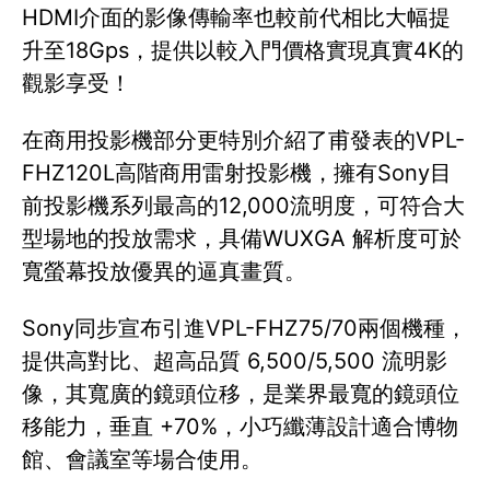
HDMI介面的影像傳輸率也較前代相比大幅提
升至18Gps，提供以較入門價格實現真實4K的
觀影享受！
在商用投影機部分更特別介紹了甫發表的VPL-
FHZ120L高階商用雷射投影機，擁有Sony目
前投影機系列最高的12,000流明度，可符合大
型場地的投放需求，具備WUXGA 解析度可於
寬螢幕投放優異的逼真畫質。
Sony同步宣布引進VPL-FHZ75/70兩個機種，
提供高對比、超高品質 6,500/5,500 流明影
像，其寬廣的鏡頭位移，是業界最寬的鏡頭位
移能力，垂直 +70%，小巧纖薄設計適合博物
館、會議室等場合使用。