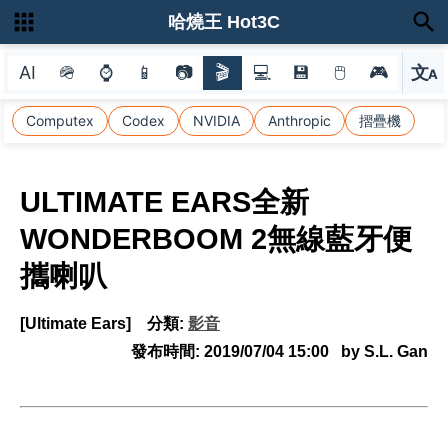
哈燒王 Hot3C
AI
🪖
⌚
📱
📷
🎬
💻
💾
🖱
🎮
文
A
選
Computex
Codex
NVIDIA
Anthropic
摺疊機
ULTIMATE EARS全新
WONDERBOOM 2無線藍牙便
攜喇叭
[Ultimate Ears]
分類:
影音
發布時間:
2019/07/04 15:00
by S.L. Gan