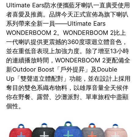
Ultimate Ears防水便攜藍牙喇叭一直廣受使用
者喜愛及推薦。品牌今天正式宣佈為旗下喇叭
系列帶來全新一員——Ultimate Ears
WONDERBOOM 2。WONDERBOOM 2比上
一代喇叭提供更震撼的360度環迴立體音色，
並在重低音表現上加強力度。除了增至13小時
的連續播放時間，WONDERBOOM 2更配備全
新Outdoor Boost「戶外提昇」及Double
Up「雙聲道立體配對」功能，並在設計上採用
奪目的雙色系織布物料，以雄厚音量全天候伴
你在野餐、露營、沙灘派對、單車旅程中盡顯
個性。