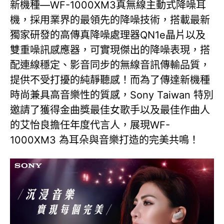
新機種—WF-1000XM3真無線主動式降噪耳
機，採用業界的最領先的降噪技術，搭載最新
獨家研發的高傳真降噪處理器QN1e晶片以及
雙重噪訊感應器，可實現傑出的降噪表現，搭
配連線穩定、影音同步的無線音訊傳輸品質，
提供不受打擾的純靜聽感！而為了傳達新機種
時尚兼具高音樂性的質感，Sony Taiwan 特別
邀請了獲得金曲獎最佳女歌手以及最佳作曲人
的艾怡良擔任年度代言人，展現WF-
1000XM3 為耳朵與音樂打造的完美共鳴！