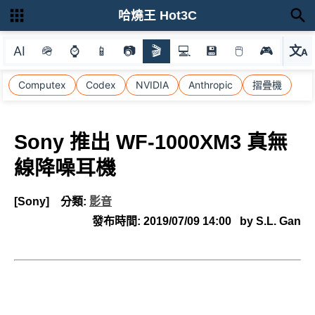
哈燒王 Hot3C
AI
🪖
⌚
📱
📷
🎬
💻
💾
🖱
🎮
文
A
選
Computex
Codex
NVIDIA
Anthropic
摺疊機
Sony 推出 WF-1000XM3 真無
線降噪耳機
[Sony]
分類:
影音
發布時間:
2019/07/09 14:00
by S.L. Gan