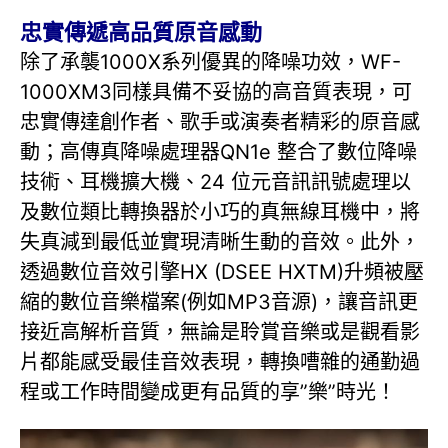
忠實傳遞高品質原音感動
除了承襲1000X系列優異的降噪功效，WF-
1000XM3同樣具備不妥協的高音質表現，可
忠實傳達創作者、歌手或演奏者精彩的原音感
動；高傳真降噪處理器QN1e 整合了數位降噪
技術、耳機擴大機、24 位元音訊訊號處理以
及數位類比轉換器於小巧的真無線耳機中，將
失真減到最低並實現清晰生動的音效。此外，
透過數位音效引擎HX (DSEE HXTM)升頻被壓
縮的數位音樂檔案(例如MP3音源)，讓音訊更
接近高解析音質，無論是聆賞音樂或是觀看影
片都能感受最佳音效表現，轉換嘈雜的通勤過
程或工作時間變成更有品質的享”樂”時光！