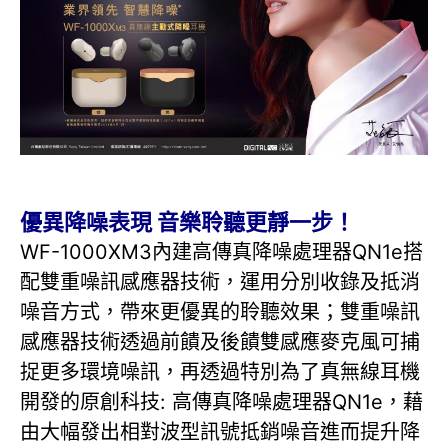
優異降噪表現 音樂聆聽更靜一步！
WF-1000XM3內建高傳真降噪處理器QN1e搭
配雙重噪訊感應器技術，運用分別收錄及抵消
噪音方式，帶來更優異的聆聽效果；雙重噪訊
感應器技術透過前饋及後饋雙感應麥克風可捕
捉更多環境噪訊，再透過特別為了真無線耳機
開發的原創科技: 高傳真降噪處理器QN1e，藉
由大幅發出相對波型訊號抵銷噪音進而提升降