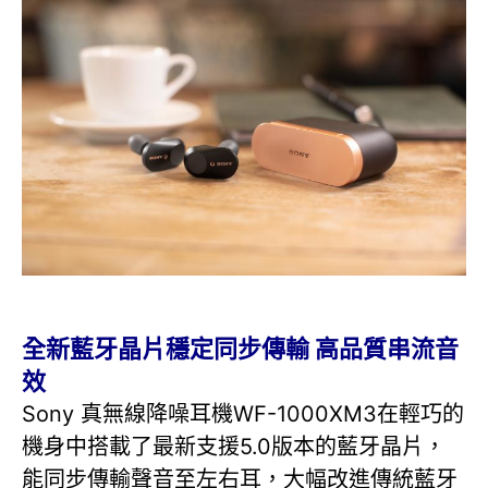
全新藍牙晶片穩定同步傳輸 高品質串流音
效
Sony 真無線降噪耳機WF-1000XM3在輕巧的
機身中搭載了最新支援5.0版本的藍牙晶片，
能同步傳輸聲音至左右耳，大幅改進傳統藍牙