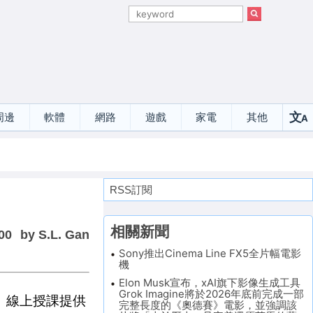
文
周邊
軟體
網路
遊戲
家電
其他
A
選
RSS訂閱
相關新聞
00
by S.L. Gan
Sony推出Cinema Line FX5全片幅電影
機
Elon Musk宣布，xAI旗下影像生成工具
Grok Imagine將於2026年底前完成一部
班、線上授課提供
完整長度的《奧德賽》電影，並強調該