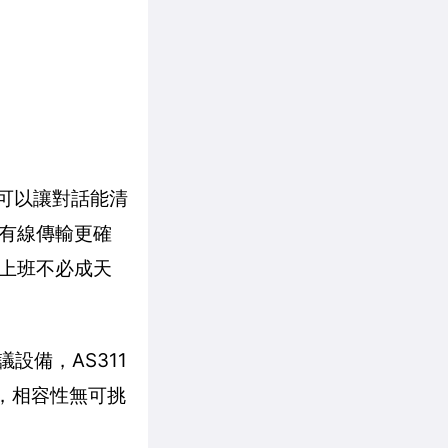
都可以讓對話能清
有線傳輸更確
上班不必成天
設備，AS311
ex等，相容性無可挑