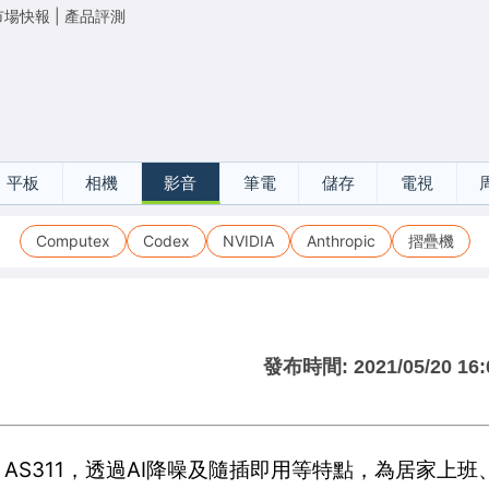
市場快報
|
產品評測
平板
相機
影音
筆電
儲存
電視
Computex
Codex
NVIDIA
Anthropic
摺疊機
發布時間:
2021/05/20 16:
AS311，透過AI降噪及隨插即用等特點，為居家上