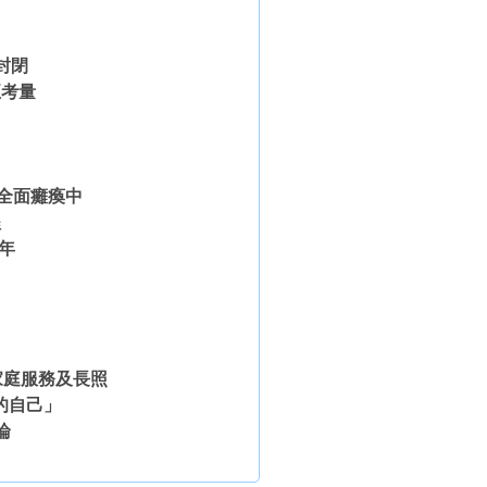
封閉
正考量
全面癱瘓中
程
年
」
家庭服務及長照
的自己」
論