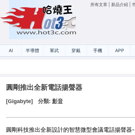
所有文章
|
新品介紹
|
AI
半導體
軍武
穿戴
手機
APP
圓剛推出全新電話揚聲器
[Gigabyte]
分類:
影音
圓剛科技推出全新設計的智慧微型會議電話揚聲器- 