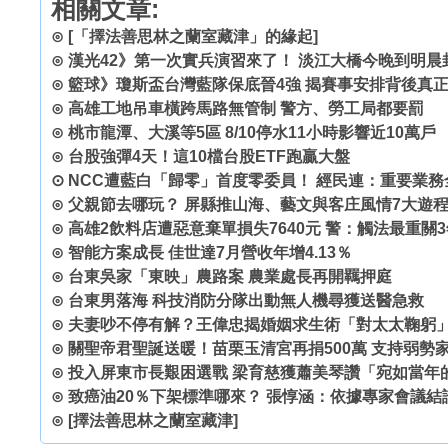
相關文章:
⊙
[「擇法善思林之蘭室藏津」的緣起]
⊙
漢光42》第一次實兵演習來了！ 淡江大橋今晚到明晨
⊙
籃球》瓊斯盃台灣藍隊保底晉4強 揭賽事安排背後真
⊙
高雄工地吊車橫跨馬路無管制 警方、勞工局都要罰
⊙
桃市龍潭、大溪等5區 8/10停水11小時影響近10萬戶
⊙
台股強彈4天！這10檔台股ETF跑贏大盤
⊙
NCC遭藍白「歸零」首度零委員！ 經民連：重要業務
⊙
父親節去哪玩？ 屏縣推山海、藝文與客庄風情7大遊
⊙
高雄2飲料店遭惡意棄單損失7640元 警：觸法最重關3
⊙
智能方案成長 佳世達7月營收年增4.13％
⊙
台東吳家「東映」農路案 農業處長再開羈押庭
⊙
台東男落海 科技消防分隊出動無人機尋獲送醫急救
⊙
夫妻吵不停有解？王偉忠揭婚姻求生術「對太太鞠躬
⊙
關聖帝君聖誕送暖！苗栗玉清宮再捐500萬 支持弱勢
⊙
投入屏東市長艱困選戰 梁育慈獲蕭美琴讚「宛如當年
⊙
致癌油20％下架標準哪來？ 張惇涵：依據專家會議結
⊙
[擇法善思林之蘭室藏津]