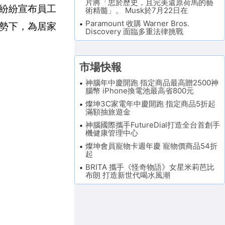
片將「忠於歷史，且完美還原荷馬的藝
紛紛宣布員工
術精髓」。 Musk於7月22日在
Paramount 收購 Warner Bros.
勢下，為居家
Discovery 面臨多重法律挑戰
市場快報
神腦年中慶開跑 指定商品最高贈2500神
腦幣 iPhone換電池最高省800元
燦坤3C家電年中慶開跑 指定商品5折起
滿額抽旅遊金
神腦國際攜手FutureDial打造全台首創手
機健康管理中心
燦坤會員寵物卡週年慶 寵物價商品54折
起
BRITA 攜手《怪奇物語》女星米莉芭比
布朗 打造新世代喝水風潮