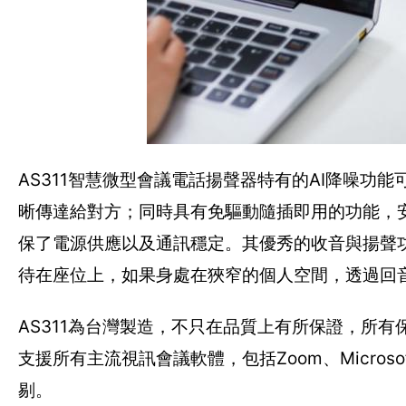
AS311智慧微型會議電話揚聲器特有的AI降噪
晰傳達給對方；同時具有免驅動隨插即用的功能，
保了電源供應以及通訊穩定。其優秀的收音與揚聲
待在座位上，如果身處在狹窄的個人空間，透過回
AS311為台灣製造，不只在品質上有所保證，所有
支援所有主流視訊會議軟體，包括Zoom、Microsoft T
剔。