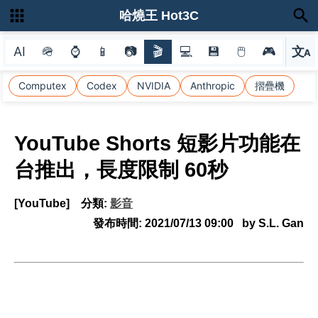
哈燒王 Hot3C
AI
🪖
⌚
📱
📷
🎬
💻
💾
🖱
🎮
文
A
選
Computex
Codex
NVIDIA
Anthropic
摺疊機
YouTube Shorts 短影片功能在
台推出，長度限制 60秒
[YouTube]
分類:
影音
發布時間:
2021/07/13 09:00
by S.L. Gan