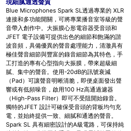
現細膩通透聲質
Blue Microphones Spark SL透過專業的 XLR
連接和多功能開關，可將專業播音室等級的聲
音帶入創作中。大振膜心形電容器受音頭和
JFET 電子設備可提供出色的細節和飽滿的諧
波音頻，具備優異的聲音處理能力，清澈具有
極佳聲音細節與豐富的錄音細節為其特色，手
工打造的專有心型指向大振膜，帶來超級細
膩、集中的聲音。使用-20dB的訊號衰減
（Pad）可讓聲音明晰清脆，即便桌面發出聲
響或有低頻噪音，啟用100 Hz高通過濾器
（High-Pass Filter）即可不受阻開始錄音。
獨特的JFET 設計可確保受音頭的背板均勻充
電，並始終提供一致、細膩和通透的聲音。
Spark SL 具有細密設計的A級電路，可保持純