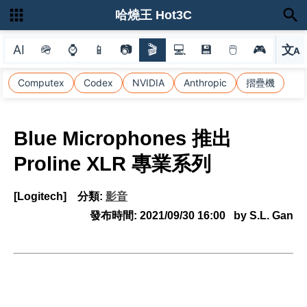
哈燒王 Hot3C
AI
🪖
⌚
📱
📷
🎬
💻
💾
🖱
🎮
文
A
選
Computex
Codex
NVIDIA
Anthropic
摺疊機
Blue Microphones 推出
Proline XLR 專業系列
[Logitech]
分類:
影音
發布時間:
2021/09/30 16:00
by S.L. Gan