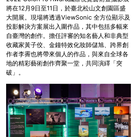
將在12月9日至11日，於臺北松山文創園區盛
大開展。現場將透過ViewSonic 全方位顯示及
投影解決方案展出入圍作品，其中包括多幅來
自臺灣的創作。擔任評審的知名藝人和非典型
收藏家黃子佼、金鐘特效化妝師儲旭、跨界創
作者李霽也將帶來個人的作品，與來自全球各
地的精彩藝術創作齊聚一堂，共同演繹「突
破」。