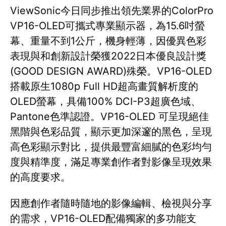
ViewSonic今日同步推出領先業界的ColorPro
VP16-OLED可攜式專業顯示器，為15.6吋螢
幕、重量不到1公斤，機身輕薄，因優異色彩
表現與和創新設計榮獲2022日本優良設計獎
(GOOD DESIGN AWARD)殊榮。VP16-OLED
搭載原生1080p Full HD超高畫質解析度的
OLED螢幕，具備100% DCI-P3超廣色域、
Pantone色準認證。VP16-OLED 可呈現絕佳
黑階與色彩品質，顯示更加深邃的黑色，呈現
高色彩顯示對比，提供最豐富細膩的色彩均勻
度與精準度，滿足專業創作者對影像呈現效果
的高度要求。
因應創作者隨時隨地的影像編輯、檢視與分享
的需求，VP16-OLED配備獨家的多功能支