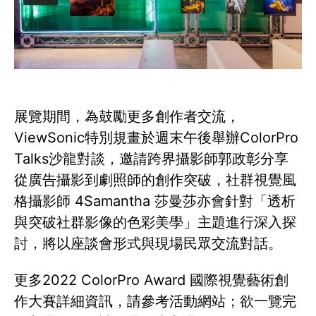
展覽期間，為鼓勵更多創作者交流，
ViewSonic特別規畫於週末午後舉辦ColorPro
Talks沙龍對談，邀請跨界攝影師郭政彰分享
從廣告攝影到劇照師的創作突破，社群視覺風
格攝影師 4Samantha 莎曼莎亦會針對「透析
與突破社群影像的色彩美學」主題進行深入探
討，將以座談會形式與現場民眾交流對話。
更多2022 ColorPro Award 國際視覺藝術創
作大賽詳細資訊，請參考活動網站；欲一覽完