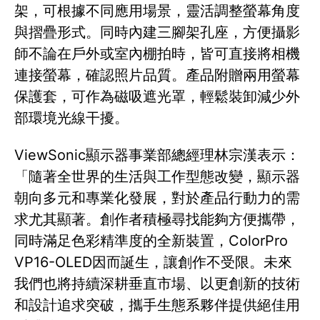
架，可根據不同應用場景，靈活調整螢幕角度
與摺疊形式。同時內建三腳架孔座，方便攝影
師不論在戶外或室內棚拍時，皆可直接將相機
連接螢幕，確認照片品質。產品附贈兩用螢幕
保護套，可作為磁吸遮光罩，輕鬆裝卸減少外
部環境光線干擾。
ViewSonic顯示器事業部總經理林宗漢表示：
「隨著全世界的生活與工作型態改變，顯示器
朝向多元和專業化發展，對於產品行動力的需
求尤其顯著。創作者積極尋找能夠方便攜帶，
同時滿足色彩精準度的全新裝置，ColorPro
VP16-OLED因而誕生，讓創作不受限。未來
我們也將持續深耕垂直市場、以更創新的技術
和設計追求突破，攜手生態系夥伴提供絕佳用