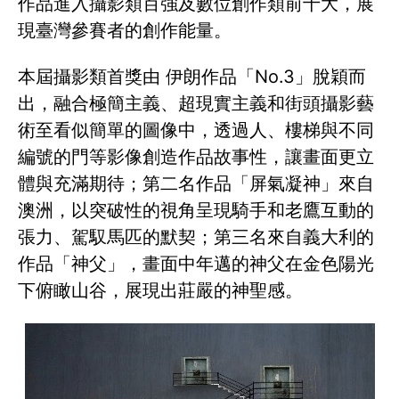
作品進入攝影類百強及數位創作類前十大，展
現臺灣參賽者的創作能量。
本屆攝影類首獎由 伊朗作品「No.3」脫穎而
出，融合極簡主義、超現實主義和街頭攝影藝
術至看似簡單的圖像中，透過人、樓梯與不同
編號的門等影像創造作品故事性，讓畫面更立
體與充滿期待；第二名作品「屏氣凝神」來自
澳洲，以突破性的視角呈現騎手和老鷹互動的
張力、駕馭馬匹的默契；第三名來自義大利的
作品「神父」，畫面中年邁的神父在金色陽光
下俯瞰山谷，展現出莊嚴的神聖感。