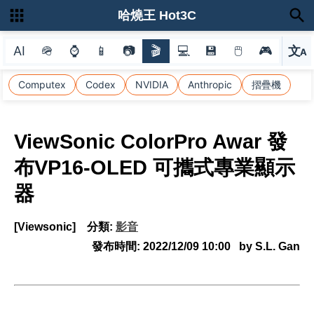
哈燒王 Hot3C
AI
🪖
⌚
📱
📷
🎬
💻
💾
🖱
🎮
文
A
選
Computex
Codex
NVIDIA
Anthropic
摺疊機
ViewSonic ColorPro Awar 發
布VP16-OLED 可攜式專業顯示
器
[Viewsonic]
分類:
影音
發布時間:
2022/12/09 10:00
by S.L. Gan