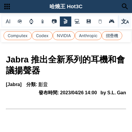
哈燒王 Hot3C
AI
🪖
⌚
📱
📷
🎬
💻
💾
🖱
🎮
文
A
選
Computex
Codex
NVIDIA
Anthropic
摺疊機
Jabra 推出全新系列的耳機和會
議揚聲器
[Jabra]
分類:
影音
發布時間:
2023/04/26 14:00
by S.L. Gan