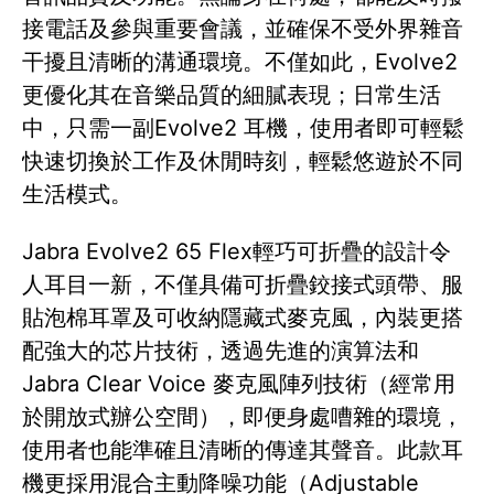
接電話及參與重要會議，並確保不受外界雜音
干擾且清晰的溝通環境。不僅如此，Evolve2
更優化其在音樂品質的細膩表現；日常生活
中，只需一副Evolve2 耳機，使用者即可輕鬆
快速切換於工作及休閒時刻，輕鬆悠遊於不同
生活模式。
Jabra Evolve2 65 Flex輕巧可折疊的設計令
人耳目一新，不僅具備可折疊鉸接式頭帶、服
貼泡棉耳罩及可收納隱藏式麥克風，內裝更搭
配強大的芯片技術，透過先進的演算法和
Jabra Clear Voice 麥克風陣列技術（經常用
於開放式辦公空間），即便身處嘈雜的環境，
使用者也能準確且清晰的傳達其聲音。此款耳
機更採用混合主動降噪功能（Adjustable