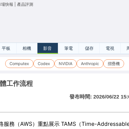
市場快報
|
產品評測
平板
相機
影音
筆電
儲存
電視
Computex
Codex
NVIDIA
Anthropic
摺疊機
端媒體工作流程
發布時間:
2026/06/22 15:
務（AWS）重點展示 TAMS（Time-Addressable 