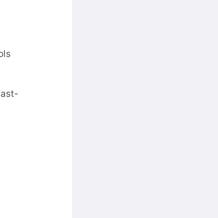
ols
ast-