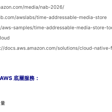
amazon.com/media/nab-2026/
hub.com/awslabs/time-addressable-media-store
m/aws-samples/time-addressable-media-store-to
cloud
://docs.aws.amazon.com/solutions/cloud-native-f
 AWS 底層服務：
用量