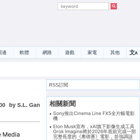
文
周邊
軟體
網路
遊戲
家電
其他
A
選
RSS訂閱
相關新聞
00
by S.L. Gan
Sony推出Cinema Line FX5全片幅電影
機
Elon Musk宣布，xAI旗下影像生成工具
Grok Imagine將於2026年底前完成一部
Media
完整長度的《奧德賽》電影，並強調該