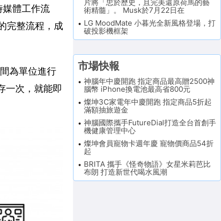
片將「忠於歷史，且完美還原荷馬的藝
即時媒體工作流
術精髓」。 Musk於7月22日在
LG MoodMate 小暮光全新風格登場，打
播的完整流程，成
破投影機框架
市場快報
以時間為單位進行
神腦年中慶開跑 指定商品最高贈2500神
儲存一次，就能即
腦幣 iPhone換電池最高省800元
燦坤3C家電年中慶開跑 指定商品5折起
滿額抽旅遊金
神腦國際攜手FutureDial打造全台首創手
機健康管理中心
燦坤會員寵物卡週年慶 寵物價商品54折
起
BRITA 攜手《怪奇物語》女星米莉芭比
布朗 打造新世代喝水風潮