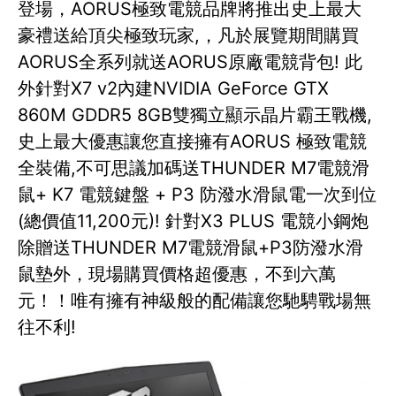
登場，AORUS極致電競品牌將推出史上最大
豪禮送給頂尖極致玩家,，凡於展覽期間購買
AORUS全系列就送AORUS原廠電競背包! 此
外針對X7 v2內建NVIDIA GeForce GTX
860M GDDR5 8GB雙獨立顯示晶片霸王戰機,
史上最大優惠讓您直接擁有AORUS 極致電競
全裝備,不可思議加碼送THUNDER M7電競滑
鼠+ K7 電競鍵盤 + P3 防潑水滑鼠電一次到位
(總價值11,200元)! 針對X3 PLUS 電競小鋼炮
除贈送THUNDER M7電競滑鼠+P3防潑水滑
鼠墊外，現場購買價格超優惠，不到六萬
元！！唯有擁有神級般的配備讓您馳騁戰場無
往不利!