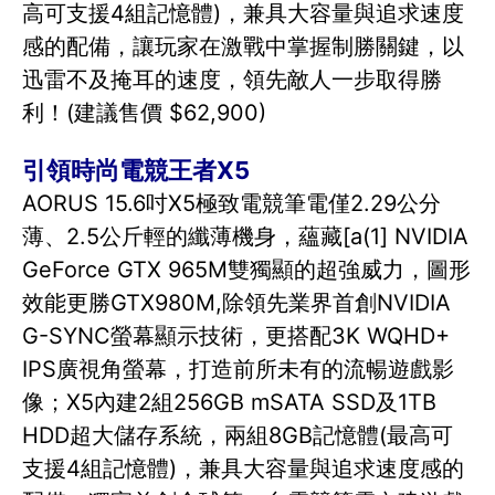
高可支援4組記憶體)，兼具大容量與追求速度
感的配備，讓玩家在激戰中掌握制勝關鍵，以
迅雷不及掩耳的速度，領先敵人一步取得勝
利！(建議售價 $62,900)
引領時尚電競王者X5
AORUS 15.6吋X5極致電競筆電僅2.29公分
薄、2.5公斤輕的纖薄機身，蘊藏[a(1] NVIDIA
GeForce GTX 965M雙獨顯的超強威力，圖形
效能更勝GTX980M,除領先業界首創NVIDIA
G-SYNC螢幕顯示技術，更搭配3K WQHD+
IPS廣視角螢幕，打造前所未有的流暢遊戲影
像；X5內建2組256GB mSATA SSD及1TB
HDD超大儲存系統，兩組8GB記憶體(最高可
支援4組記憶體)，兼具大容量與追求速度感的