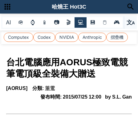
哈燒王 Hot3C
AI
🪖
⌚
📱
📷
🎬
💻
💾
🖱
🎮
文
A
選
Computex
Codex
NVIDIA
Anthropic
摺疊機
台北電腦應用AORUS極致電競
筆電頂級全裝備大贈送
[AORUS]
分類:
筆電
發布時間:
2015/07/25 12:00
by S.L. Gan