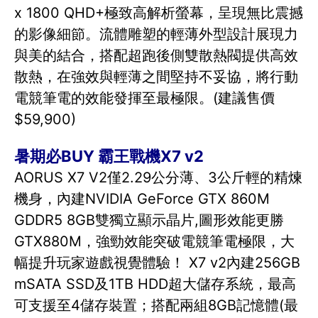
x 1800 QHD+極致高解析螢幕，呈現無比震撼
的影像細節。流體雕塑的輕薄外型設計展現力
與美的結合，搭配超跑後側雙散熱閥提供高效
散熱，在強效與輕薄之間堅持不妥協，將行動
電競筆電的效能發揮至最極限。(建議售價
$59,900)
暑期必BUY 霸王戰機X7 v2
AORUS X7 V2僅2.29公分薄、3公斤輕的精煉
機身，內建NVIDIA GeForce GTX 860M
GDDR5 8GB雙獨立顯示晶片,圖形效能更勝
GTX880M，強勁效能突破電競筆電極限，大
幅提升玩家遊戲視覺體驗！ X7 v2內建256GB
mSATA SSD及1TB HDD超大儲存系統，最高
可支援至4儲存裝置；搭配兩組8GB記憶體(最