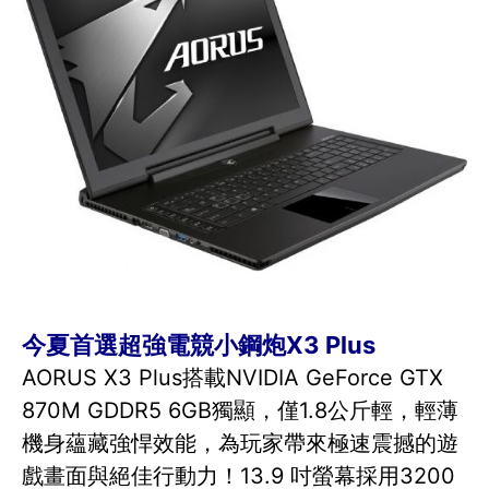
今夏首選超強電競小鋼炮X3 Plus
AORUS X3 Plus搭載NVIDIA GeForce GTX
870M GDDR5 6GB獨顯，僅1.8公斤輕，輕薄
機身蘊藏強悍效能，為玩家帶來極速震撼的遊
戲畫面與絕佳行動力！13.9 吋螢幕採用3200