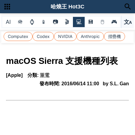
哈燒王 Hot3C
AI
🪖
⌚
📱
📷
🎬
💻
💾
🖱
🎮
文
A
選
Computex
Codex
NVIDIA
Anthropic
摺疊機
macOS Sierra 支援機種列表
[Apple]
分類:
筆電
發布時間:
2016/06/14 11:00
by S.L. Gan