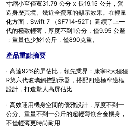
寸縮小至僅寬31.79 公分 x 長19.15 公分，營
造身歷其境、幾近全螢幕的顯示效果。在輕量
化方面，Swift 7 （SF714-52T）延續了上一
代的極致輕薄，厚度不到1公分，僅9.95 公釐
；重量也少於1公斤，僅890克重。
產品重點摘要
· 高達92%的屏佔比，領先業界：康寧R大猩猩
R第六代玻璃觸控顯示器，搭配四邊極窄邊框
設計，打造驚人高屏佔比
· 高效運用機身空間的優雅設計，厚度不到一
公分、重量不到一公斤的超輕薄鎂合金機身，
不僅輕薄更時尚耐用