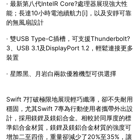
· 最新第八代IntelR Core?處理器展現強大性
能；長達10小時電池續航力[i]，以及安靜可靠
的無風扇設計
· 雙USB Type-C插槽，可支援Thunderbolt?
3、USB 3.1及DisplayPort 1.2，輕鬆連接更多
裝置
· 星際黑、月岩白兩款優雅機型可供選擇
Swift 7打破極限地展現輕巧纖薄，卻不失耐用
穩固，尤其Swift 7專為行動使用者攜帶外出設
計，採用鎂鋰及鎂鋁合金。相較於同厚度的標
準鋁合金材質，鎂鋰及鎂鋁合金材質的強度可
增加二至四倍，重量卻減少了20%至35%，讓