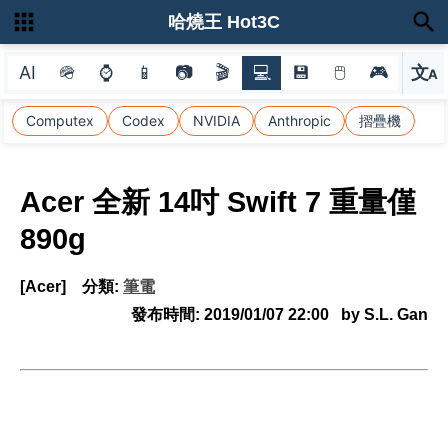
哈燒王 Hot3C
AI
🪖
⌚
📱
📷
🎬
💻
💾
🖱
🎮
文
A
選
Computex
Codex
NVIDIA
Anthropic
摺疊機
Acer 全新 14吋 Swift 7 重量僅
890g
[Acer]
分類:
筆電
發布時間:
2019/01/07 22:00
by S.L. Gan