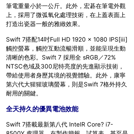
筆電重量小於一公斤。此外，宏碁在筆電外觀
上，採用了微弧氧化處理技術，在上蓋表面上
打造出瓷器一般的雅緻效果。
Swift 7搭配14吋Full HD 1920 x 1080 IPS[iii]
觸控螢幕，觸控互動流暢滑順，並能呈現生動
清晰的色彩。Swift 7 採用全 sRGB／72%
NTSC色域及300尼特亮度的先進顯示技術，
帶給使用者身歷其境的視覺體驗。此外，康寧
第六代大猩猩玻璃螢幕，則是Swift 7格外持久
耐用的關鍵。
全天持久的優異電池效能
Swift 7搭載最新第八代 IntelR Core? i7-
8500Y 處理器，在製作簡報、試算表，甚至是