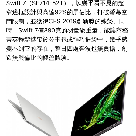
Swift 7（SF714-52T），以幾乎看不見的超
窄邊框設計與高達92%的屏佔比，打破螢幕空
間限制，並獲得CES 2019創新獎的殊榮。同
時，Swift 7僅890克的羽量級重量，能讓商務
菁英輕鬆攜帶於公事包或輕巧提袋中，幾乎感
覺不到它的存在，整日四處奔波也無負擔，創
造無與倫比的輕盈體驗。