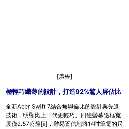
[廣告]
極輕巧纖薄的設計，打造92%驚人屏佔比
全新Acer Swift 7結合無與倫比的設計與先進
技術，明顯比上一代更輕巧。四邊螢幕邊框寬
度僅2.57公釐[ii]，難易置信地將14吋筆電的尺