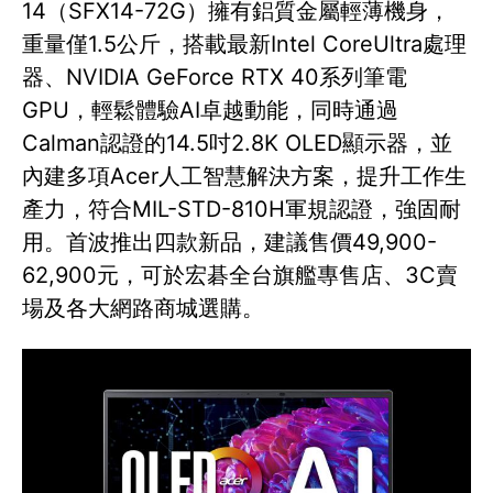
14（SFX14-72G）擁有鋁質金屬輕薄機身，
重量僅1.5公斤，搭載最新Intel CoreUltra處理
器、NVIDIA GeForce RTX 40系列筆電
GPU，輕鬆體驗AI卓越動能，同時通過
Calman認證的14.5吋2.8K OLED顯示器，並
內建多項Acer人工智慧解決方案，提升工作生
產力，符合MIL-STD-810H軍規認證，強固耐
用。首波推出四款新品，建議售價49,900-
62,900元，可於宏碁全台旗艦專售店、3C賣
場及各大網路商城選購。