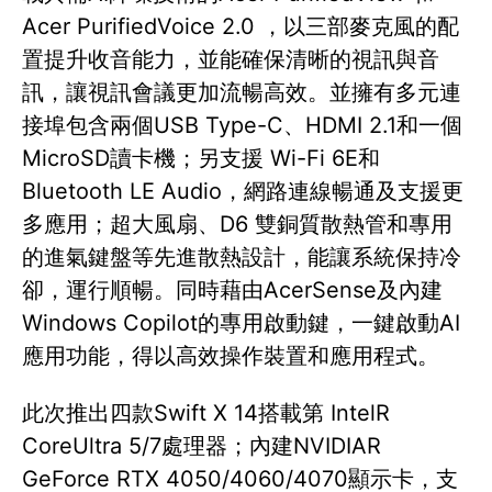
Acer PurifiedVoice 2.0 ，以三部麥克風的配
置提升收音能力，並能確保清晰的視訊與音
訊，讓視訊會議更加流暢高效。並擁有多元連
接埠包含兩個USB Type-C、HDMI 2.1和一個
MicroSD讀卡機；另支援 Wi-Fi 6E和
Bluetooth LE Audio，網路連線暢通及支援更
多應用；超大風扇、D6 雙銅質散熱管和專用
的進氣鍵盤等先進散熱設計，能讓系統保持冷
卻，運行順暢。同時藉由AcerSense及內建
Windows Copilot的專用啟動鍵，一鍵啟動AI
應用功能，得以高效操作裝置和應用程式。
此次推出四款Swift X 14搭載第 IntelR
CoreUltra 5/7處理器；內建NVIDIAR
GeForce RTX 4050/4060/4070顯示卡，支