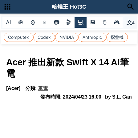
哈燒王 Hot3C
AI
🪖
⌚
📱
📷
🎬
💻
💾
🖱
🎮
文
A
選
Computex
Codex
NVIDIA
Anthropic
摺疊機
Acer 推出新款 Swift X 14 AI筆
電
[Acer]
分類:
筆電
發布時間:
2024/04/23 16:00
by S.L. Gan