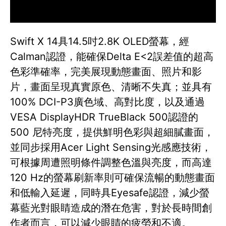
Swift X 14具14.5吋2.8K OLED螢幕，經
Calman認證，能確保Delta E<2誤差值的超高
色彩準確率，完美展現動態畫面、照片和影
片，畫面呈現真實原色、清晰不失真；並具有
100% DCI-P3廣色域、高對比度，以及通過
VESA DisplayHDR TrueBlack 500認證的
500 尼特亮度，提供鮮明色彩與超細膩畫面，
並同步採用Acer Light Sensing光感應技術，
可根據周遭照明條件調整色溫與亮度，而高達
120 Hz的螢幕刷新率則可確保流暢的動態畫面
和低輸入延遲，同時具Eyesafe認證，減少螢
幕藍光對眼睛造成的潛在危害，對於長時間創
作者而言，可以減少眼睛的疲勞和不適。