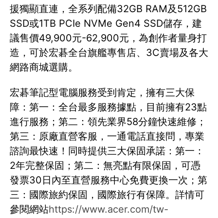
援獨顯直連，全系列配備32GB RAM及512GB
SSD或1TB PCIe NVMe Gen4 SSD儲存，建
議售價49,900元-62,900元，為創作者量身打
造，可於宏碁全台旗艦專售店、3C賣場及各大
網路商城選購。
宏碁筆記型電腦服務受到肯定，擁有三大保
障：第一：全台最多服務據點，目前擁有23點
進行服務；第二：領先業界58分鐘快速維修；
第三：原廠直營客服，一通電話直接問，專業
諮詢最快速！同時提供三大保固承諾：第一：
2年完整保固；第二：無亮點有限保固，可憑
發票30日內至直營服務中心免費更換一次；第
三：國際旅約保固，國際旅行有保障。詳情可
參閱網站
https://www.acer.com/tw-