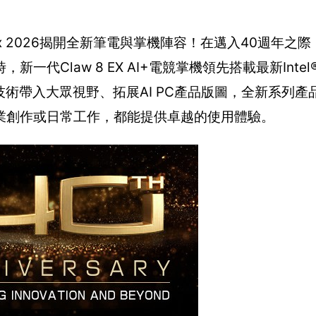
x 2026揭開全新筆電與掌機陣容！在邁入40週年之際
law 8 EX AI+電競掌機領先搭載最新Intel® A
尖端技術帶入大眾視野、拓展AI PC產品版圖，全新系列
業創作或日常工作，都能提供卓越的使用體驗。