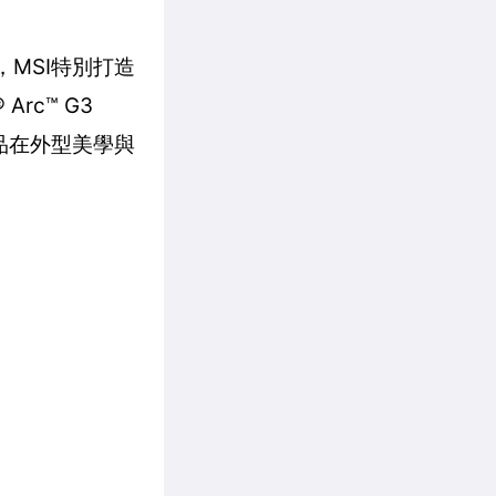
，MSI特別打造
rc™ G3
產品在外型美學與