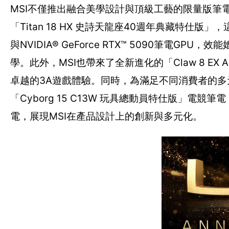
MSI不僅推出融合美學設計與頂級工藝的限量版筆電
「Titan 18 HX 史詩天龍座40週年典藏特仕版」，這款旗
與NVIDIA® GeForce RTX™ 5090筆
學。此外，MSI也帶來了全新進化的「Claw 8 EX AI
卓越的3A遊戲體驗。同時，為滿足不同消費者的多
「Cyborg 15 C13W 玩具總動員特仕版」電競筆電，
電，展現MSI在產品設計上的創新與多元化。