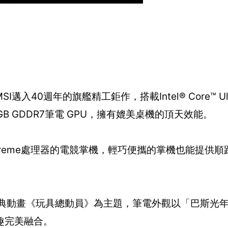
I邁入40週年的旗艦精工鉅作，搭載Intel® Core™ Ult
5090 24GB GDDR7筆電 GPU，擁有媲美桌機的頂天效能。
™ G3 Extreme處理器的電競掌機，輕巧便攜的掌機也能提供
皮克斯經典動畫《玩具總動員》為主題，筆電外觀以「巴斯光
趣完美融合。