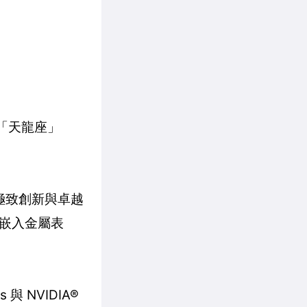
的「天龍座」
對極致創新與卓越
嵌入金屬表
 與 NVIDIA®