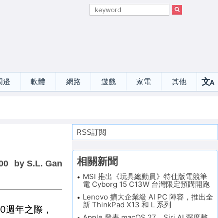
文
周邊
軟體
網路
遊戲
家電
其他
A
選
RSS訂閱
相關新聞
00
by S.L. Gan
MSI 推出《玩具總動員》特仕版電競筆
電 Cyborg 15 C13W 台灣限定預購開跑
Lenovo 擴大企業級 AI PC 陣容，推出全
新 ThinkPad X13 和 L 系列
40週年之際，
Apple 發表 macOS 27，Siri AI 深度整