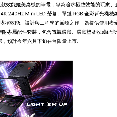
筆電 GPU 。這款效能媲美桌機的筆電，專為追求極致效能的玩
240Hz Mini LED 螢幕、單鍵 RGB 全彩背光
術，堪稱效能、設計與工程學的巔峰之作。為提供使用者
特仕版更隨附專屬配件套裝，包含電競滑鼠、滑鼠墊及收藏紀
選，預計今年六月下旬在台限量上市。