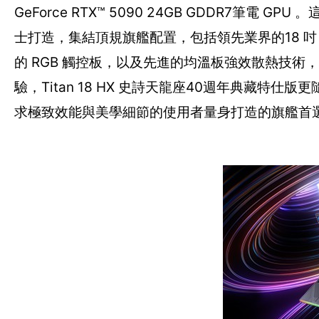
GeForce RTX™ 5090 24GB GDDR7
士打造，集結頂規旗艦配置，包括領先業界的18 吋 4K 
的 RGB 觸控板，以及先進的均溫板強效散熱技
驗，Titan 18 HX 史詩天龍座40週年典藏
求極致效能與美學細節的使用者量身打造的旗艦首