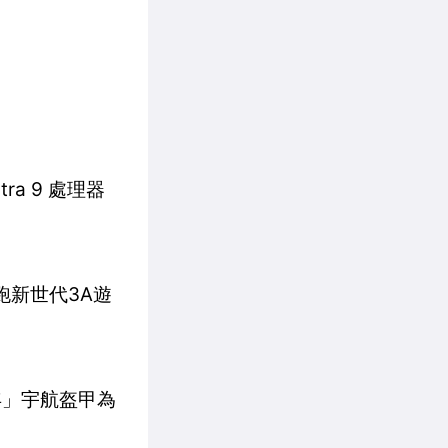
ra 9 處理器
順跑新世代3A遊
年」宇航盔甲為