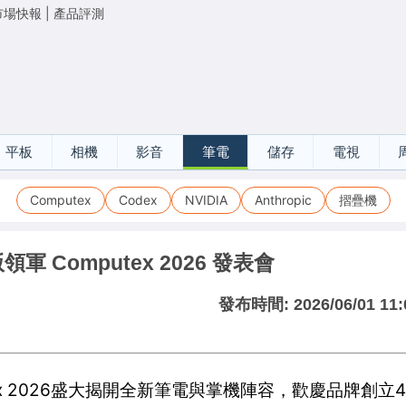
市場快報
|
產品評測
平板
相機
影音
筆電
儲存
電視
Computex
Codex
NVIDIA
Anthropic
摺疊機
領軍 Computex 2026 發表會
發布時間:
2026/06/01 11:
ex 2026盛大揭開全新筆電與掌機陣容，歡慶品牌創立