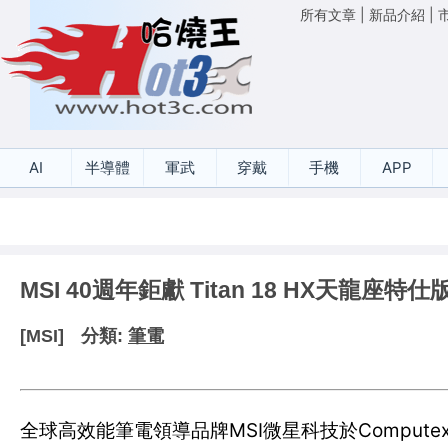
所有文章
|
新品介紹
|
AI
半導體
軍武
穿戴
手機
APP
MSI 40週年鉅獻 Titan 18 HX天龍座特仕版
[MSI]
分類:
筆電
全球高效能筆電領導品牌MSI微星科技於Comput