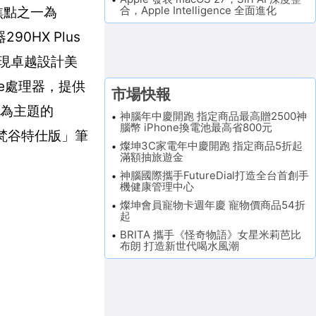
合，Apple Intelligence 全面進化
焦點之一為
90HX Plus
，展現卓越設計美
eme處理器，提供
市場快報
》為主題的
神腦年中慶開跑 指定商品最高贈2500神
腦幣 iPhone換電池最高省800元
+ 梵谷特仕版」筆
燦坤3C家電年中慶開跑 指定商品5折起
滿額抽旅遊金
神腦國際攜手FutureDial打造全台首創手
機健康管理中心
燦坤會員寵物卡週年慶 寵物價商品54折
起
BRITA 攜手《怪奇物語》女星米莉芭比
布朗 打造新世代喝水風潮