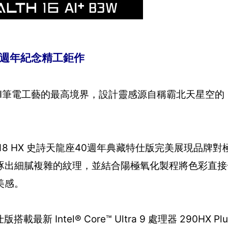
 40週年紀念精工鉅作
代表MSI筆電工藝的最高境界，設計靈感源自稱霸北天星空
n 18 HX 史詩天龍座40週年典藏特仕版完美展現品牌
琢出細膩複雜的紋理，並結合陽極氧化製程將色彩直接
美感。
新 Intel® Core™ Ultra 9 處理器 290HX Plus