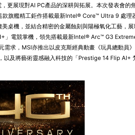
，更展現對AI PC產品的深耕與拓展。本次發表會的
艦精工鉅作搭載最新Intel® Core™ Ultra 9 處理器2
電GPU，效能媲美桌機，並結合精密的金屬蝕刻與陽極氧化工藝
+」電競掌機，領先搭載最新Intel® Arc™ G3 Extr
元需求，MSI亦推出以皮克斯經典動畫《玩具總動員
以及將藝術靈感融入科技的「Prestige 14 Flip AI