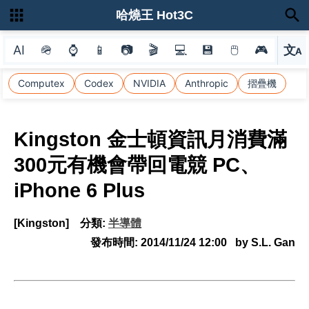
哈燒王 Hot3C
AI
🪖
⌚
📱
📷
🎬
💻
💾
🖱
🎮
文
A
選
Computex
Codex
NVIDIA
Anthropic
摺疊機
Kingston 金士頓資訊月消費滿
300元有機會帶回電競 PC、
iPhone 6 Plus
[Kingston]
分類:
半導體
發布時間:
2014/11/24 12:00
by S.L. Gan