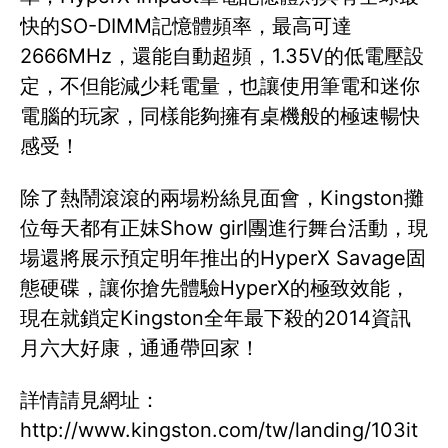
快的SO-DIMM記憶體頻率，最高可達
2666MHz，還能自動超頻，1.35V的低電壓設
定，不但能減少耗電量，也讓使用筆電和迷你
電腦的玩家，同樣能夠擁有桌機般的極速暢快
感受！
除了熱鬧滾滾的兩場粉絲見面會，Kingston攤
位每天都有正妹Show girl團進行舞台活動，現
場還將展示預定明年推出的HyperX Savage固
態硬碟，讓你搶先體驗HyperX的極致效能，
現在就鎖定Kingston全年最下殺的2014資訊
月六大好康，通通帶回家！
詳情請見網址：
http://www.kingston.com/tw/landing/103it