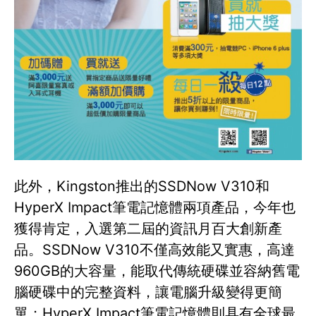
此外，Kingston推出的SSDNow V310和
HyperX Impact筆電記憶體兩項產品，今年也
獲得肯定，入選第二屆的資訊月百大創新產
品。SSDNow V310不僅高效能又實惠，高達
960GB的大容量，能取代傳統硬碟並容納舊電
腦硬碟中的完整資料，讓電腦升級變得更簡
單；HyperX Impact筆電記憶體則具有全球最