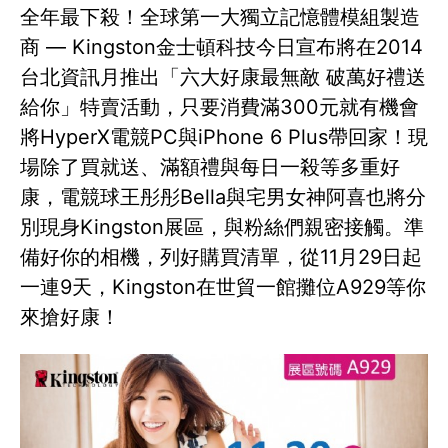
全年最下殺！全球第一大獨立記憶體模組製造
商 — Kingston金士頓科技今日宣布將在2014
台北資訊月推出「六大好康最無敵 破萬好禮送
給你」特賣活動，只要消費滿300元就有機會
將HyperX電競PC與iPhone 6 Plus帶回家！現
場除了買就送、滿額禮與每日一殺等多重好
康，電競球王彤彤Bella與宅男女神阿喜也將分
別現身Kingston展區，與粉絲們親密接觸。準
備好你的相機，列好購買清單，從11月29日起
一連9天，Kingston在世貿一館攤位A929等你
來搶好康！