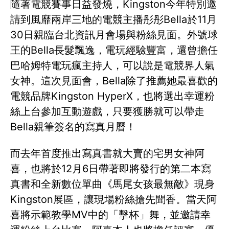
隨著電競賽事日益發燒，Kingston今年特別邀
請到風靡兩岸三地的電競主播彤彤Bella於11月
30日親臨台北資訊月會場與粉絲見面。外號球
王的Bella長髮飄逸，電玩經驗豐富，還曾擔任
巴哈姆特電玩瘋主持人，可以說是電競界人氣
女神。這次見面會，Bella除了推薦她最喜歡的
電競品牌Kingston HyperX，也將選出幸運粉
絲上台參加互動遊戲，只要獲勝就可以帶走
Bella親筆簽名的寫真月曆！
而去年首度推出寫真書就大賣的宅男女神阿
喜，也將於12月6日帶著即將發行的第二本寫
真書和全新數位單曲《馬尾女孩最無敵》現身
Kingston展區，讓現場粉絲搶先聞香。當天阿
喜將示範教學MV中的「擊杯」舞，並邀請幸