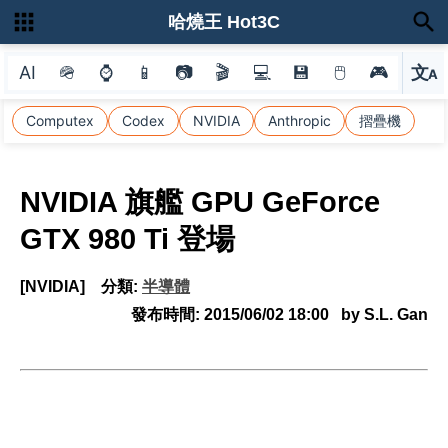
哈燒王 Hot3C
AI
🪖
⌚
📱
📷
🎬
💻
💾
🖱
🎮
文
A
選
Computex
Codex
NVIDIA
Anthropic
摺疊機
NVIDIA 旗艦 GPU GeForce
GTX 980 Ti 登場
[NVIDIA]
分類:
半導體
發布時間:
2015/06/02 18:00
by S.L. Gan