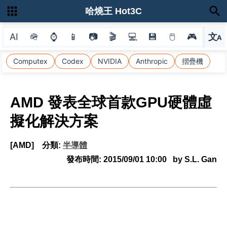
哈燒王 Hot3C
AI
🪖
⌚
📱
📷
🎬
💻
💾
🖱
🎮
文
A
選
Computex
Codex
NVIDIA
Anthropic
摺疊機
AMD 發表全球首款GPU硬體虛
擬化解決方案
[AMD]
分類:
半導體
發布時間:
2015/09/01 10:00
by S.L. Gan