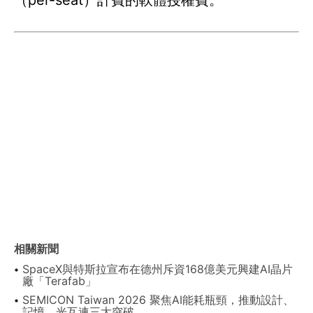
（per-seat）計費的軟體授權費。
相關新聞
SpaceX與特斯拉宣布在德州斥資168億美元興建AI晶片
廠「Terafab」
SEMICON Taiwan 2026 聚焦AI能耗瓶頸，推動設計、
記憶、光互連三大突破