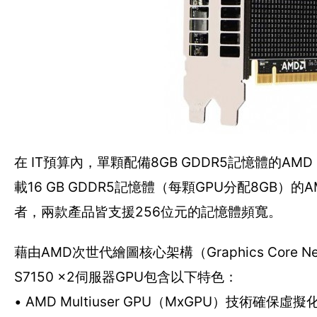
在 IT預算內，單顆配備8GB GDDR5記憶體的AMD 
載16 GB GDDR5記憶體（每顆GPU分配8GB）的A
者，兩款產品皆支援256位元的記憶體頻寬。
藉由AMD次世代繪圖核心架構（Graphics Core N
S7150 x2伺服器GPU包含以下特色：
• AMD Multiuser GPU（MxGPU）技術確