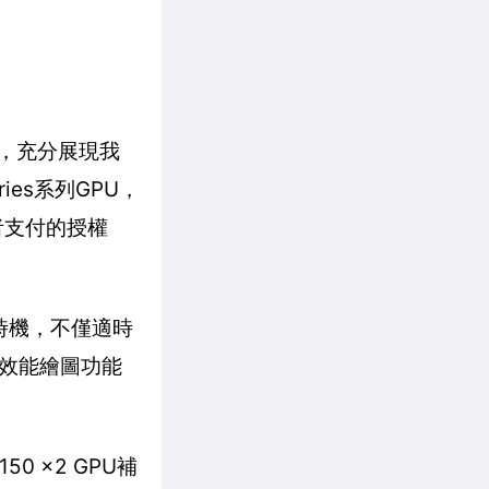
出，充分展現我
ies系列GPU，
者支付的授權
式與時機，不僅適時
效能繪圖功能
50 x2 GPU補