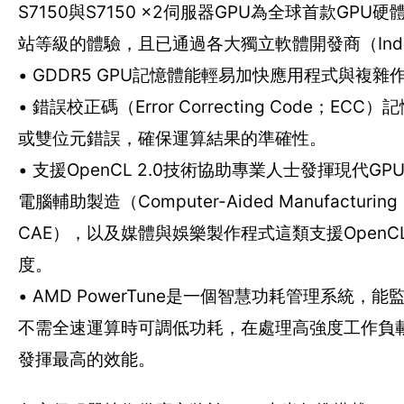
S7150與S7150 x2伺服器GPU為全球首款GPU
站等級的體驗，且已通過各大獨立軟體開發商（Independe
• GDDR5 GPU記憶體能輕易加快應用程式與複
• 錯誤校正碼（Error Correcting Cod
或雙位元錯誤，確保運算結果的準確性。
• 支援OpenCL 2.0技術協助專業人士發揮現代
電腦輔助製造（Computer-Aided Manufacturin
CAE），以及媒體與娛樂製作程式這類支援Open
度。
• AMD PowerTune是一個智慧功耗管理系統
不需全速運算時可調低功耗，在處理高強度工作負
發揮最高的效能。