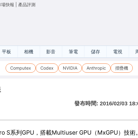
市場快報
|
產品評測
平板
相機
影音
筆電
儲存
電視
Computex
Codex
NVIDIA
Anthropic
摺疊機
線
發布時間:
2016/02/03 18:
o S系列GPU，搭載Multiuser GPU（MxGPU）技