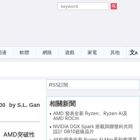
文
周邊
軟體
網路
遊戲
家電
其他
A
選
RSS訂閱
相關新聞
00
by S.L. Gan
AMD 發表全新 Ryzen、Ryzen AI及
AMD ROCm
NVIDIA DGX Spark 搭載與聯發科共同
設計 GB10超級晶片
術。AMD突破性
AMD發表全新 Ryzen AI Max系列處理器