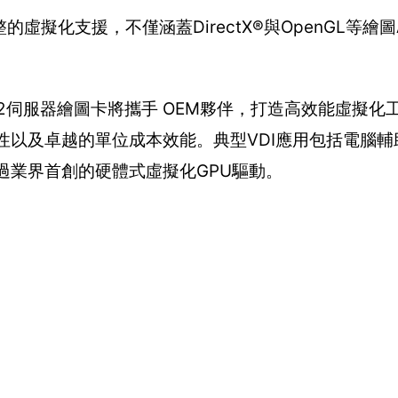
虛擬化支援，不僅涵蓋DirectX®與OpenGL等繪圖
o S7150 x2伺服器繪圖卡將攜手 OEM夥伴，打造高效能虛
全性以及卓越的單位成本效能。典型VDI應用包括電腦輔
過業界首創的硬體式虛擬化GPU驅動。