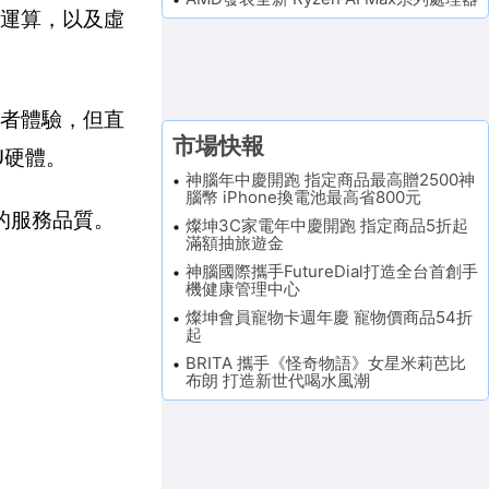
端運算，以及虛
用者體驗，但直
市場快報
U硬體。
神腦年中慶開跑 指定商品最高贈2500神
腦幣 iPhone換電池最高省800元
的服務品質。
燦坤3C家電年中慶開跑 指定商品5折起
滿額抽旅遊金
神腦國際攜手FutureDial打造全台首創手
機健康管理中心
燦坤會員寵物卡週年慶 寵物價商品54折
起
BRITA 攜手《怪奇物語》女星米莉芭比
布朗 打造新世代喝水風潮