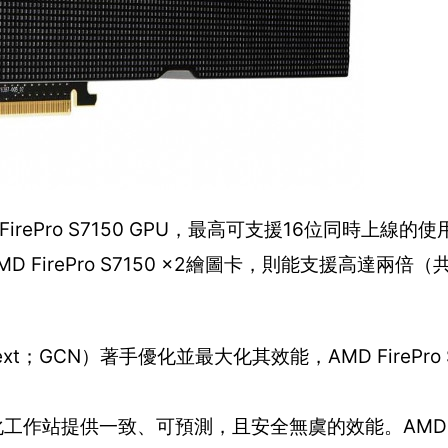
FirePro S7150 GPU，最高可支援16位同時上線
MD FirePro S7150 x2繪圖卡，則能支援高達兩倍
ext；GCN）著手優化並最大化其效能，AMD FirePro 
保虛擬化工作站提供一致、可預測，且安全無虞的效能。AMD Fi