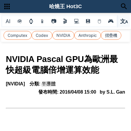
哈燒王 Hot3C
AI
🪖
⌚
📱
📷
🎬
💻
💾
🖱
🎮
文
A
選
Computex
Codex
NVIDIA
Anthropic
摺疊機
NVIDIA Pascal GPU為歐洲最
快超級電腦倍增運算效能
[NVIDIA]
分類:
半導體
發布時間:
2016/04/08 15:00
by S.L. Gan