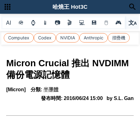
哈燒王 Hot3C
AI
🪖
⌚
📱
📷
🎬
💻
💾
🖱
🎮
文
A
選
Computex
Codex
NVIDIA
Anthropic
摺疊機
Micron Crucial 推出 NVDIMM
備份電源記憶體
[Micron]
分類:
半導體
發布時間:
2016/06/24 15:00
by S.L. Gan