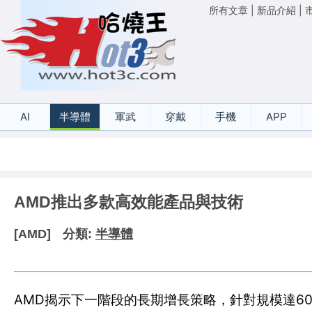
所有文章
|
新品介紹
|
AI
半導體
軍武
穿戴
手機
APP
AMD推出多款高效能產品與技術
[AMD]
分類:
半導體
AMD揭示下一階段的長期增長策略，針對規模達6