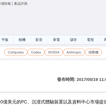
市場快報
|
產品評測
平板
相機
影音
筆電
儲存
電視
Computex
Codex
NVIDIA
Anthropic
摺疊機
發布時間:
2017/05/19 11:
00億美元的PC、沉浸式體驗裝置以及資料中心市場提