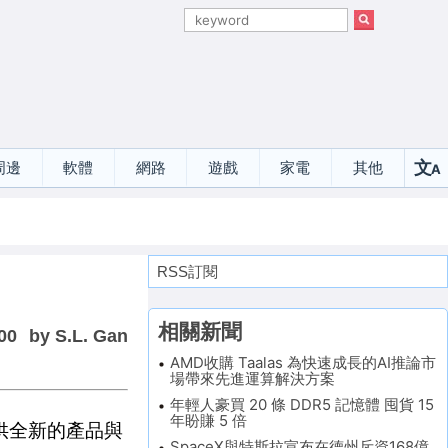
文
周邊
軟體
網路
遊戲
家電
其他
A
選
RSS訂閱
相關新聞
00
by S.L. Gan
AMD收購 Taalas 為快速成長的AI推論市
場帶來先進運算解決方案
年輕人豪買 20 條 DDR5 記憶體 囤貨 15
年盼賺 5 倍
供全新的產品與
SpaceX與特斯拉宣布在德州斥資168億