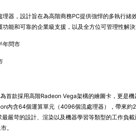
PRO處理器，設計旨在為高階商務PC提供強悍的多執行緒
護功能和可靠的企業級支援，以及全方位可管理性解決
下半年問市
市
ion，不僅成為首款採用高階Radeon Vega架構的繪圖卡，
Edition內含64個運算單元（4096個流處理器），帶來約25
，專為要求最嚴苛的設計、渲染以及機器學習等類型的工作負
季上市。