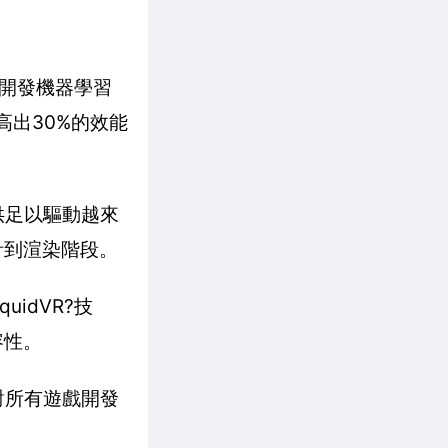
a」在開發機器學習
還高出30%的效能
n提供足以驅動越來
計到渲染階段。
quidVR?技
容性。
，針對所有遊戲開發