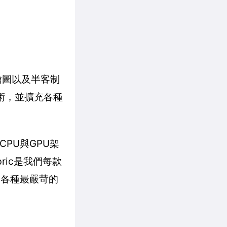
繪圖以及半客制
術，並擴充各種
CPU與GPU架
bric是我們每款
足各種最嚴苛的