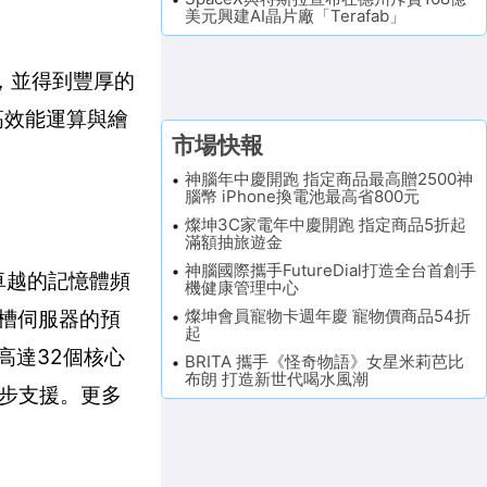
美元興建AI晶片廠「Terafab」
，並得到豐厚的
高效能運算與繪
市場快報
神腦年中慶開跑 指定商品最高贈2500神
腦幣 iPhone換電池最高省800元
燦坤3C家電年中慶開跑 指定商品5折起
滿額抽旅遊金
神腦國際攜手FutureDial打造全台首創手
卓越的記憶體頻
機健康管理中心
燦坤會員寵物卡週年慶 寵物價商品54折
插槽伺服器的預
起
高達32個核心
BRITA 攜手《怪奇物語》女星米莉芭比
布朗 打造新世代喝水風潮
同步支援。更多