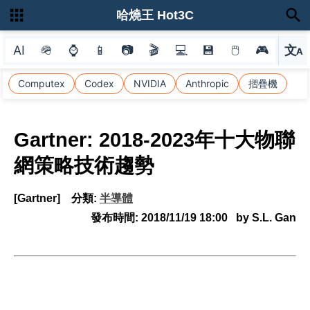
哈燒王 Hot3C
AI
🪖
⌚
📱
📷
🎬
💻
💾
🖱
🎮
文
A
選
Computex
Codex
NVIDIA
Anthropic
摺疊機
Gartner: 2018-2023年十大物聯
網策略技術趨勢
[Gartner]
分類:
半導體
發布時間:
2018/11/19 18:00
by S.L. Gan