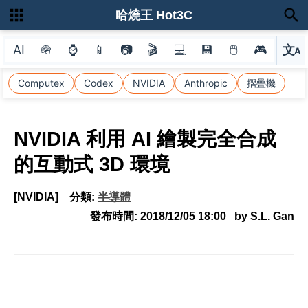
哈燒王 Hot3C
AI
🪖
⌚
📱
📷
🎬
💻
💾
🖱
🎮
文
A
選
Computex
Codex
NVIDIA
Anthropic
摺疊機
NVIDIA 利用 AI 繪製完全合成
的互動式 3D 環境
[NVIDIA]
分類:
半導體
發布時間:
2018/12/05 18:00
by S.L. Gan