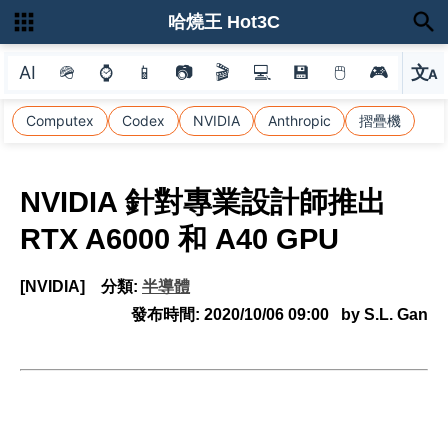
哈燒王 Hot3C
AI
🪖
⌚
📱
📷
🎬
💻
💾
🖱
🎮
文
A
選
Computex
Codex
NVIDIA
Anthropic
摺疊機
NVIDIA 針對專業設計師推出
RTX A6000 和 A40 GPU
[NVIDIA]
分類:
半導體
發布時間:
2020/10/06 09:00
by S.L. Gan