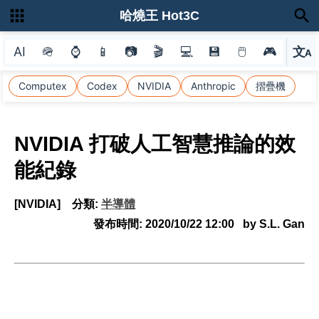
哈燒王 Hot3C
AI
🪖
⌚
📱
📷
🎬
💻
💾
🖱
🎮
文
A
選
Computex
Codex
NVIDIA
Anthropic
摺疊機
NVIDIA 打破人工智慧推論的效
能紀錄
[NVIDIA]
分類:
半導體
發布時間:
2020/10/22 12:00
by S.L. Gan