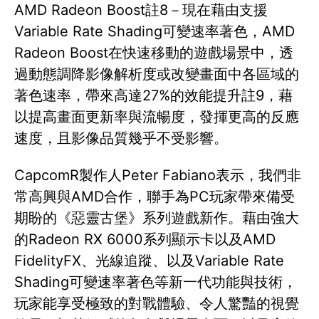
AMD Radeon Boost註8－現在藉由支援
Variable Rate Shading可變速率著色，AMD
Radeon Boost在快速移動的遊戲場景中，透
過動態調降影像解析度或改變畫面中各區域的
著色速率，帶來高達27%的效能提升註9，藉
以提高畫面更新率與流暢度，發揮更高的反應
速度，且影像品質幾乎不受影響。
CapcomR製作人Peter Fabiano表示，我們非
常高興與AMD合作，聯手為PC玩家帶來備受
期盼的《惡靈古堡》系列遊戲新作。藉由強大
的Radeon RX 6000系列顯示卡以及AMD
FidelityFX、光線追蹤、以及Variable Rate
Shading可變速率著色等新一代功能與技術，
玩家能享受極致的對戰體驗、令人驚豔的視覺