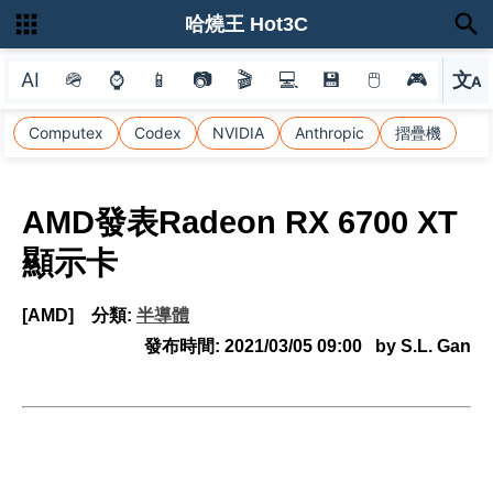
哈燒王 Hot3C
AI
🪖
⌚
📱
📷
🎬
💻
💾
🖱
🎮
文
A
選
Computex
Codex
NVIDIA
Anthropic
摺疊機
AMD發表Radeon RX 6700 XT
顯示卡
[AMD]
分類:
半導體
發布時間:
2021/03/05 09:00
by S.L. Gan