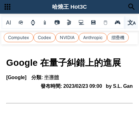
哈燒王 Hot3C
AI
🪖
⌚
📱
📷
🎬
💻
💾
🖱
🎮
文
A
選
Computex
Codex
NVIDIA
Anthropic
摺疊機
Google 在量子糾錯上的進展
[Google]
分類:
半導體
發布時間:
2023/02/23 09:00
by S.L. Gan